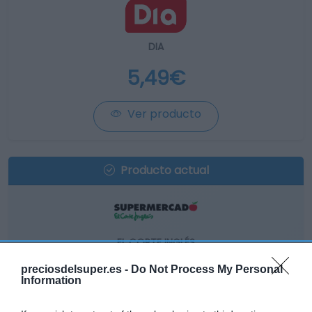
DIA
5,49€
Ver producto
Producto actual
EL CORTE INGLÉS
6,3€
preciosdelsuper.es -
Do Not Process My Personal
Information
-12,38%