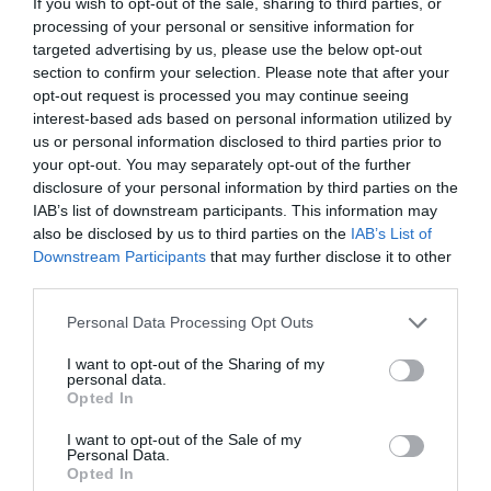
If you wish to opt-out of the sale, sharing to third parties, or
processing of your personal or sensitive information for
Comprar
targeted advertising by us, please use the below opt-out
section to confirm your selection. Please note that after your
opt-out request is processed you may continue seeing
interest-based ads based on personal information utilized by
us or personal information disclosed to third parties prior to
your opt-out. You may separately opt-out of the further
disclosure of your personal information by third parties on the
CARREFOUR
IAB’s list of downstream participants. This information may
also be disclosed by us to third parties on the
IAB’s List of
—
Downstream Participants
that may further disclose it to other
third parties.
Ver producto
Please note that this website/app uses one or more Google
Personal Data Processing Opt Outs
services and may gather and store information including but
not limited to your visit or usage behaviour. You may click to
I want to opt-out of the Sharing of my
personal data.
grant or deny consent to Google and its third-party tags to
Opted In
Detalles del producto
use your data for below specified purposes in below Google
consent section.
I want to opt-out of the Sale of my
Personal Data.
Opted In