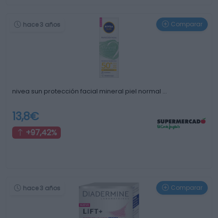
Comparar
hace 3 años
nivea sun protección facial mineral piel normal …
13,8€
+97,42%
Comparar
hace 3 años