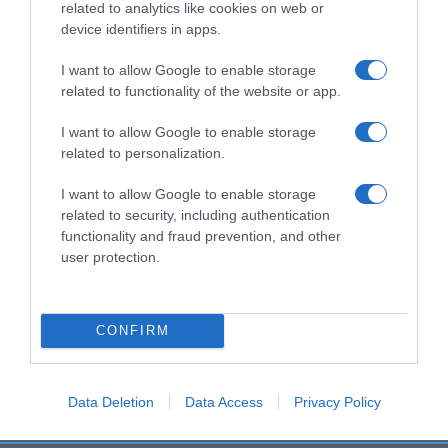
related to analytics like cookies on web or
device identifiers in apps.
Información general
La Leche Limpiadora Suave de Diadermine limpia
I want to allow Google to enable storage
suavemente la piel, elimina las impurezas y el
related to functionality of the website or app.
maquillaje resistente al agua. Su fórmula con
Activador Dermo-Lípido calma, hidrata y nutre la
I want to allow Google to enable storage
related to personalization.
piel. Para todo tipo de piel. Piel limpia e hidratada
hasta 8 horas. Siente la piel calmada y suave.
I want to allow Google to enable storage
Modo de empleo:
related to security, including authentication
Aplica mañana y noche con un algodón o la yema
functionality and fraud prevention, and other
de los dedos. Retira los restos.Consejos:
user protection.
Aplicar en un algodón o directamente con los
dedos y retirar con un pañuelo. No hace falta
aclarado.
CONFIRM
Ingredientes y alérgenos
Ingredientes:
Contiene Pro-vitamina B5.
Data Deletion
Data Access
Privacy Policy