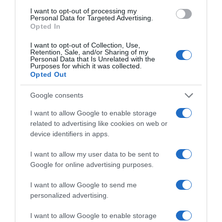
Categoría
I want to opt-out of processing my
Cuidado personal y belleza
Personal Data for Targeted Advertising.
Opted In
I want to opt-out of Collection, Use,
Subcategoría
Retention, Sale, and/or Sharing of my
Personal Data that Is Unrelated with the
Cuidado personal
Purposes for which it was collected.
Opted Out
Google consents
Supermercado
EL CORTE INGLÉS
I want to allow Google to enable storage
related to advertising like cookies on web or
device identifiers in apps.
Seguimiento desde
I want to allow my user data to be sent to
05 May 2023
Google for online advertising purposes.
I want to allow Google to send me
personalized advertising.
Descripción del producto
I want to allow Google to enable storage