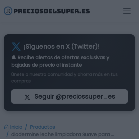
¡Síguenos en X (Twitter)!
🔔 Recibe alertas de
ofertas exclusivas
y
bajadas de precio al instante
Únete a nuestra comunidad y ahorra más en tus
compras
Seguir @preciossuper_es
Inicio
Productos
diadermine leche limpiadora Suave para …