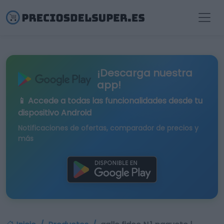
¡Descarga nuestra
app!
📱 Accede a todas las funcionalidades desde tu
dispositivo Android
Notificaciones de ofertas, comparador de precios y
más