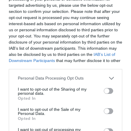
targeted advertising by us, please use the below opt-out
-1,42%
section to confirm your selection. Please note that after your
opt-out request is processed you may continue seeing
Ver producto
interest-based ads based on personal information utilized by
us or personal information disclosed to third parties prior to
your opt-out. You may separately opt-out of the further
disclosure of your personal information by third parties on the
IAB’s list of downstream participants. This information may
Detalles del producto
also be disclosed by us to third parties on the
IAB’s List of
Downstream Participants
that may further disclose it to other
third parties.
Categoría
Please note that this website/app uses one or more Google
Personal Data Processing Opt Outs
Alimentación General
services and may gather and store information including but
not limited to your visit or usage behaviour. You may click to
I want to opt-out of the Sharing of my
personal data.
grant or deny consent to Google and its third-party tags to
Opted In
use your data for below specified purposes in below Google
Subcategoría
consent section.
I want to opt-out of the Sale of my
Pastas y masas
Personal Data.
Opted In
I want to opt-out of processing my