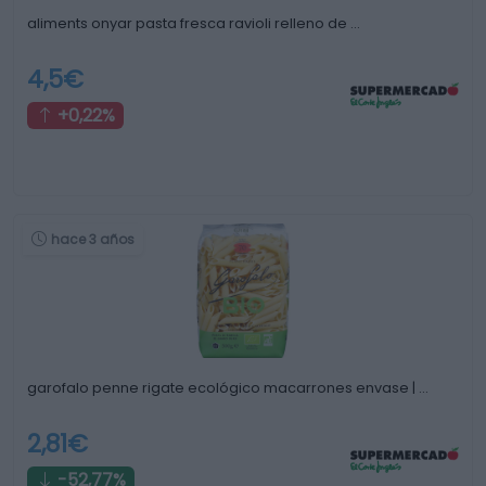
aliments onyar pasta fresca ravioli relleno de …
4,5€
+0,22%
hace 3 años
garofalo penne rigate ecológico macarrones envase | …
2,81€
-52,77%