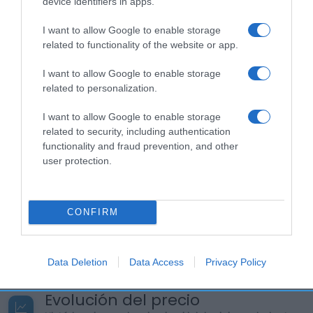
device identifiers in apps.
EspañaCantidad Neta:
450 g
I want to allow Google to enable storage
Ingredientes y alérgenos
related to functionality of the website or app.
Sémola de trigo duro. Puede contener trazas de
huevo.Nutrientes 100 gDescripción de la
I want to allow Google to enable storage
raciónRación de 100
related to personalization.
GRMCantidad/Unidad(VRN)Valor energético344
I want to allow Google to enable storage
kcal-Valor energético1458 kJ-Grasas2 g-De los
related to security, including authentication
cuales- saturadas0.5 g-Hidratos de carbono68 g-
functionality and fraud prevention, and other
De los cuales- Azúcares3.5 g-Fibra alimentaria3 g-
user protection.
Proteínas12 g-Sal0.03 g- Conservación y utilización
Mantener en lugar fresco y secoModo de empleo:
Modo de cocción para 4 personas:
CONFIRM
1,5 l de caldo y añadir 4 raciones de pasta. Cocción
2 minutos al punto y 4 minutos suave.
Data Deletion
Data Access
Privacy Policy
Evolución del precio