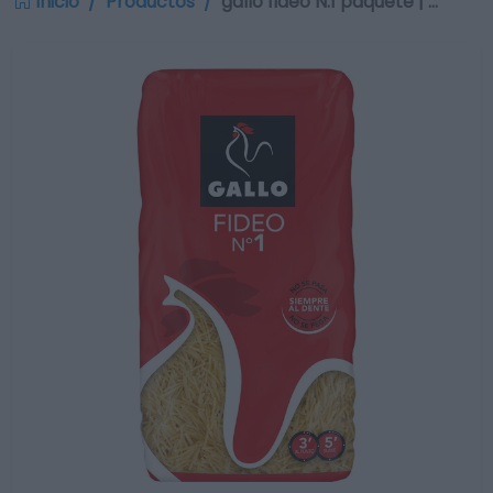
Inicio
Productos
gallo fideo N.1 paquete | …