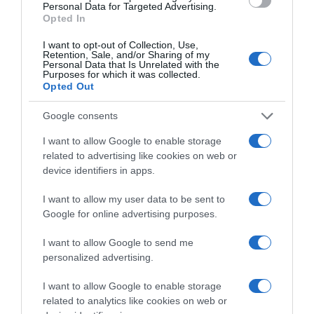
Supermercado
Personal Data for Targeted Advertising.
EL CORTE INGLÉS
Opted In
I want to opt-out of Collection, Use,
Retention, Sale, and/or Sharing of my
Personal Data that Is Unrelated with the
Seguimiento desde
Purposes for which it was collected.
05 May 2023
Opted Out
Google consents
I want to allow Google to enable storage
Descripción del producto
related to advertising like cookies on web or
device identifiers in apps.
I want to allow my user data to be sent to
Información general
Google for online advertising purposes.
Denominación del alimento:
Pasta alimenticia de calidad superiorPaís de
I want to allow Google to send me
origen:
personalized advertising.
EspañaNombre del operador:
COMERCIAL GALLO, S.A.U.Dirección del operador:
I want to allow Google to enable storage
related to analytics like cookies on web or
Avda Diagonal 468, 4-C. Barcelona.