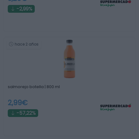
-2,99%
hace 2 años
salmorejo botella | 800 ml
2,99€
-57,22%