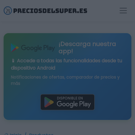
¡Descarga nuestra
app!
📱 Accede a todas las funcionalidades desde tu
dispositivo Android
Notificaciones de ofertas, comparador de precios y
más