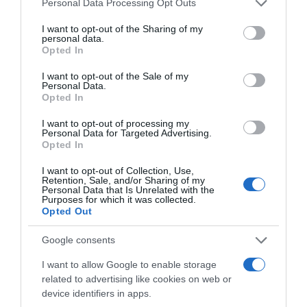
Personal Data Processing Opt Outs
-1,75%
services and may gather and store information including but
not limited to your visit or usage behaviour. You may click to
I want to opt-out of the Sharing of my
personal data.
Ver producto
grant or deny consent to Google and its third-party tags to
Opted In
use your data for below specified purposes in below Google
consent section.
I want to opt-out of the Sale of my
Personal Data.
Opted In
Detalles del producto
I want to opt-out of processing my
Personal Data for Targeted Advertising.
Opted In
Categoría
I want to opt-out of Collection, Use,
Retention, Sale, and/or Sharing of my
Alimentación General
Personal Data that Is Unrelated with the
Purposes for which it was collected.
Opted Out
Subcategoría
Google consents
Caldos, sopas, purés y gazpachos
I want to allow Google to enable storage
related to advertising like cookies on web or
device identifiers in apps.
Supermercado