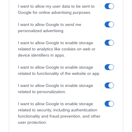
EL CORTE INGLÉS
I want to allow my user data to be sent to
Google for online advertising purposes.
Seguimiento desde
I want to allow Google to send me
05 May 2023
personalized advertising.
I want to allow Google to enable storage
related to analytics like cookies on web or
device identifiers in apps.
Descripción del producto
I want to allow Google to enable storage
related to functionality of the website or app.
Información general
I want to allow Google to enable storage
Denominación del alimento:
related to personalization.
Crema de pollo con hortalizasPaís de origen:
EspañaNombre del operador:
I want to allow Google to enable storage
GALLINA BLANCA, S.A.U.Dirección del operador:
related to security, including authentication
Plaza Europa, 42 08902-L'Hospitalet del Llobregat
functionality and fraud prevention, and other
user protection.
(Barcelona)Cantidad Neta:
0.5 Kilogramos