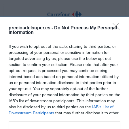
CARREFOUR
preciosdelsuper.es -
Do Not Process My Personal
Information
2,15€
If you wish to opt-out of the sale, sharing to third parties, or
+8,04%
processing of your personal or sensitive information for
targeted advertising by us, please use the below opt-out
section to confirm your selection. Please note that after your
Ver producto
opt-out request is processed you may continue seeing
interest-based ads based on personal information utilized by
us or personal information disclosed to third parties prior to
your opt-out. You may separately opt-out of the further
disclosure of your personal information by third parties on the
IAB’s list of downstream participants. This information may
also be disclosed by us to third parties on the
IAB’s List of
DIA
Downstream Participants
that may further disclose it to other
2,25€
third parties.
Please note that this website/app uses one or more Google