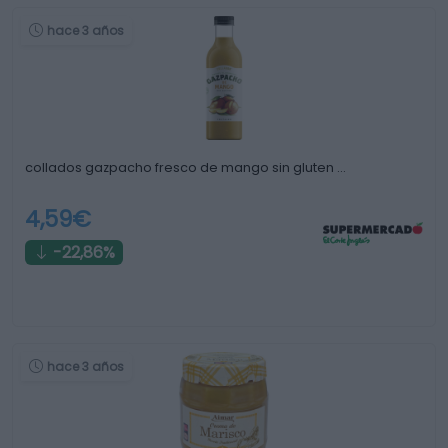
hace 3 años
collados gazpacho fresco de mango sin gluten …
4,59€
-22,86%
hace 3 años