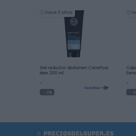
hace 3 años
h
Gel reductor abdomen Carrefour
Cabe
Men 200 ml.
Sens
-
-
0%
0