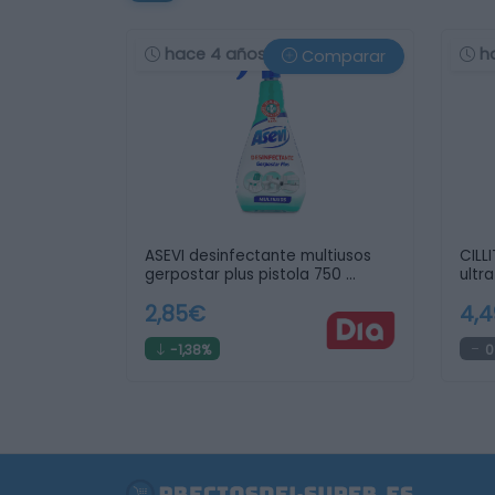
hace 4 años
h
Comparar
ASEVI desinfectante multiusos
CILL
gerpostar plus pistola 750 …
ultra
2,85€
4,
-1,38%
0