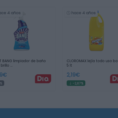
ace 4 años
hace 4 años
IT BANG limpiador de baño
CLOROMAX lejía todo uso bo
 brillo …
5 lt
49€
2,19€
%
-2,67%