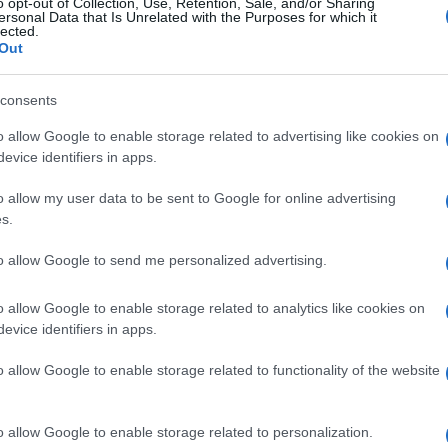
o opt-out of Collection, Use, Retention, Sale, and/or Sharing
ersonal Data that Is Unrelated with the Purposes for which it
l olor y previene las infecciones en los pies provocados 
lected.
Out
 de atleta o la tiña del pie. También es eficaz contra viru
an sólo unos minutos.
consents
o allow Google to enable storage related to advertising like cookies on
dejando una agradable sensación de frescor en el zapato d
evice identifiers in apps.
 de todo tipo de calzado: de vestir, de deporte, de trabajo,
o allow my user data to be sent to Google for online advertising
ro Recipiente a presión puede reventar si se calienta Pr
s.
a los organismos acuáticos, con efectos nocivos durade
to allow Google to send me personalized advertising.
o allow Google to enable storage related to analytics like cookies on
evice identifiers in apps.
l seguimiento
o allow Google to enable storage related to functionality of the website
o allow Google to enable storage related to personalization.