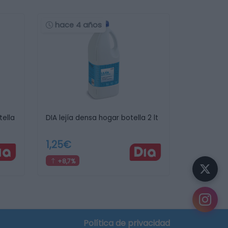
hace 4 años
tella
DIA lejía densa hogar botella 2 lt
1,25€
+8,7%
¿Sabías que...?
Puedes
crear tu lista de la compra
y descubrir
en qué supermercado te sale más barata.
Política de privacidad