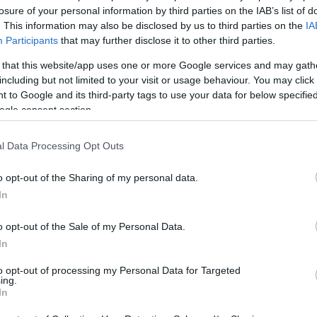
losure of your personal information by third parties on the IAB’s list of
. This information may also be disclosed by us to third parties on the
IA
Participants
that may further disclose it to other third parties.
 that this website/app uses one or more Google services and may gath
Subcategoría
including but not limited to your visit or usage behaviour. You may click 
Lejía y desinfectantes
 to Google and its third-party tags to use your data for below specifi
ogle consent section.
Seguimiento desde
l Data Processing Opt Outs
05 Jun 2024
o opt-out of the Sharing of my personal data.
In
o opt-out of the Sale of my Personal Data.
cto
In
to opt-out of processing my Personal Data for Targeted
ing.
In
ado de Sanytol elimina el 99,9% de los gérmenes causante