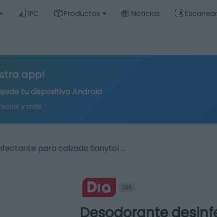
IPC
Productos
Noticias
Escanea
stra app!
desde tu
dispositivo Android
recios y más
fectante para calzado Sanytol …
DIA
Desodorante desinf