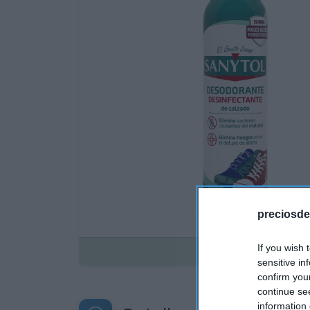
preciosde
If you wish 
Disponible
sensitive in
confirm you
continue se
information 