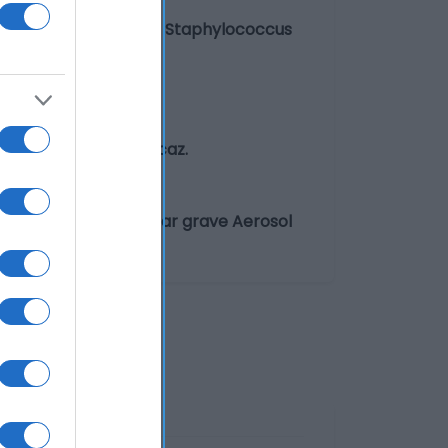
por bacterias, como el Staphylococcus
s envueltos.
e forma rápida y eficaz.
 botas de esquiar o
ovoca irritación ocular grave Aerosol
rosInflamable