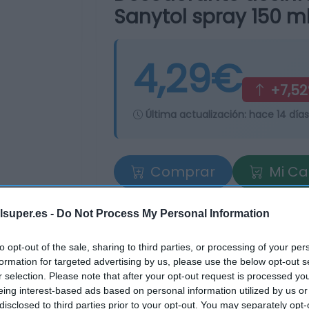
Sanytol spray 150 m
4,29€
+7,5
Última actualización:
hace 14 días
Comprar
Mi Ca
lsuper.es -
Do Not Process My Personal Information
to opt-out of the sale, sharing to third parties, or processing of your per
formation for targeted advertising by us, please use the below opt-out s
r selection. Please note that after your opt-out request is processed y
eing interest-based ads based on personal information utilized by us or
disclosed to third parties prior to your opt-out. You may separately opt-