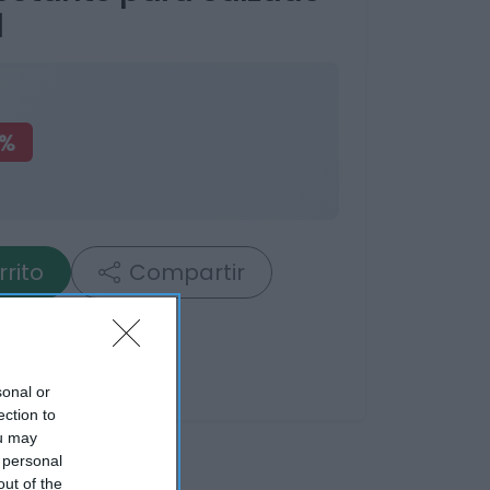
l
2%
rrito
Compartir
sonal or
ection to
ou may
 personal
out of the