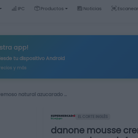
IPC
Productos
Noticias
Escanea
stra app!
desde tu
dispositivo Android
recios y más
emoso natural azucarado …
EL CORTE INGLÉS
danone mousse cre