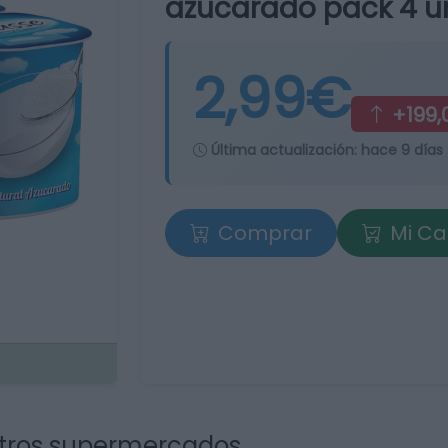
azucarado pack 4 un
2,99€
+199,
Última actualización:
hace 9 días
Comprar
Mi Ca
tros supermercados