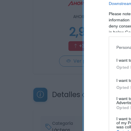
Downstream 
Please note
AHORRAMAS
information 
2,99€
deny consent
in below Go
+30,57%
Persona
Ver producto
I want t
Opted 
I want t
Opted 
Detalles del producto
I want 
Advertis
Opted 
I want t
Categoría
of my P
was col
Lácteos