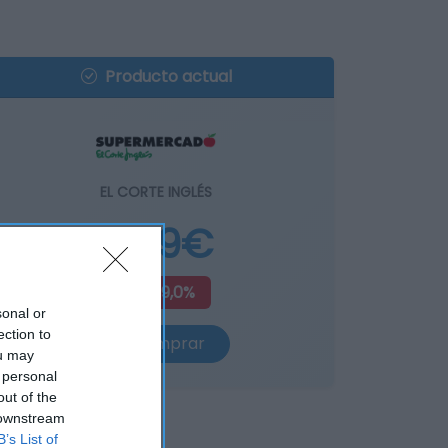
Producto actual
EL CORTE INGLÉS
2,99€
+199,0%
sonal or
ection to
Comprar
ou may
 personal
out of the
 downstream
B’s List of