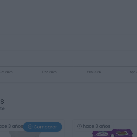
os
rte
ace 3 años
hace 3 años
Comparar