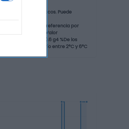
72b) y fermentos lácticos. Puede
 de referencia:
 la raciónTamaño de referencia por
co720 kJ-468 kJ6 %Valor
s de carbono16.3 g-10.6 g4 %De los
ción Consérvese en frío entre 2°C y 6°C