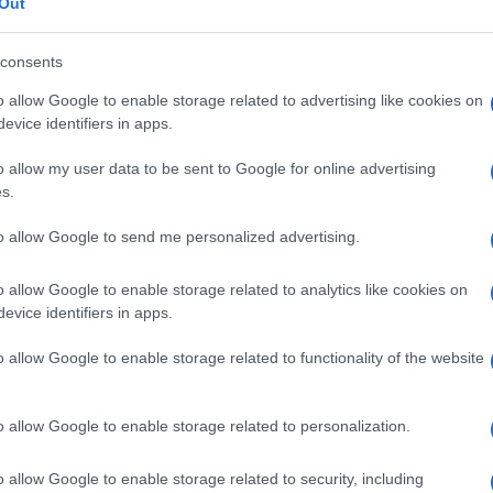
Out
consents
Seguimiento desde
04 May 2023
o allow Google to enable storage related to advertising like cookies on
evice identifiers in apps.
o allow my user data to be sent to Google for online advertising
s.
cto
to allow Google to send me personalized advertising.
o allow Google to enable storage related to analytics like cookies on
evice identifiers in apps.
o allow Google to enable storage related to functionality of the website
teoNombre del operador:
o allow Google to enable storage related to personalization.
tidad Neta:
o allow Google to enable storage related to security, including