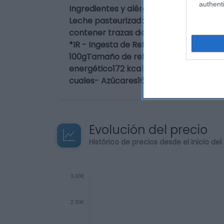
authenti
Ingredientes y alérgenos
Leche pasteurizada, nata pasteurizada, 
contener trazas de cereales con glute
*IR - Ingesta de Referencia para un a
100gTamaño de referencia por 120gCa
energético172 kcal-112 kcal6 %Grasas9.
cuales- Azúcares16.3 g-10.6 g12 %Proteí
Evolución del precio
Histórico de precios desde el inicio de