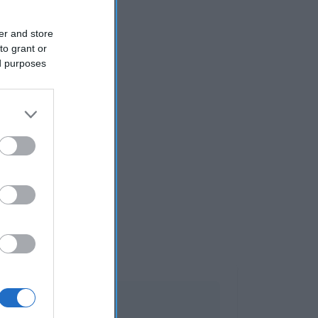
er and store
to grant or
ed purposes