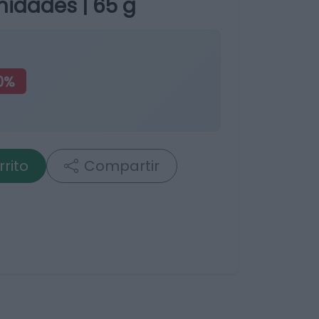
idades | 65 g
0%
rrito
Compartir