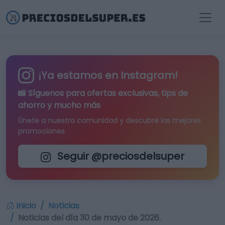
¡Ya estamos en Instagram!
📸 Síguenos para
ofertas exclusivas
, tips de
ahorro y mucho más
Únete a nuestra comunidad y descubre las mejores
promociones
Seguir @preciosdelsuper
Inicio
Noticias
Noticias del día 30 de mayo de 2026.