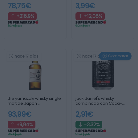
78,75€
3,99€
+216,9%
+12,08%
Comparar
hace 17 días
hace 17 días
the yamazaki whisky single
jack daniel's whisky
malt de Japón …
combinado con Coca-
Cola lata …
93,99€
2,91€
+9,94%
-3,32%