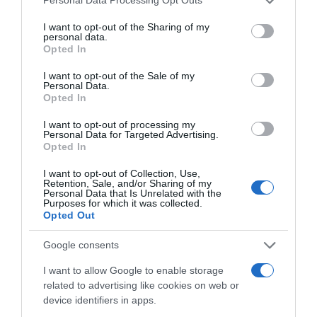
Personal Data Processing Opt Outs
services and may gather and store information including but
Conferencia Alta Montaña de Aragón ha
not limited to your visit or usage behaviour. You may click to
I want to opt-out of the Sharing of my
visto un incremento de precio del 1492.26%,
personal data.
grant or deny consent to Google and its third-party tags to
Opted In
use your data for below specified purposes in below Google
situándose en 69.9€, lo que ha generado
consent section.
I want to opt-out of the Sale of my
inquietud entre los consumidores sobre la
Personal Data.
Opted In
sostenibilidad de los precios en el futuro.
I want to opt-out of processing my
Personal Data for Targeted Advertising.
Además, el whisky japonés The Yamazaki, un
Opted In
producto de alta gama, ha subido su precio
I want to opt-out of Collection, Use,
Retention, Sale, and/or Sharing of my
en un sorprendente 4864.00%, alcanzando
Personal Data that Is Unrelated with the
Purposes for which it was collected.
62.05€. Esta tendencia de precios extremos
Opted Out
podría reflejar cambios en la oferta y la
Google consents
demanda, así como variaciones en los
I want to allow Google to enable storage
costos de producción y distribución.
related to advertising like cookies on web or
device identifiers in apps.