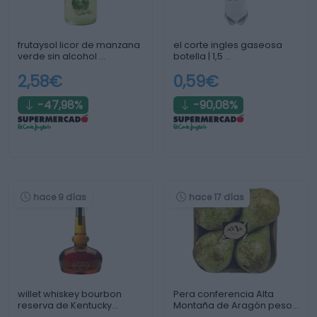
frutaysol licor de manzana
el corte ingles gaseosa
verde sin alcohol …
botella | 1,5 …
2,58€
0,59€
-47,98%
-90,08%
hace 9 días
hace 17 días
willet whiskey bourbon
Pera conferencia Alta
reserva de Kentucky
Montaña de Aragón peso
botella …
…