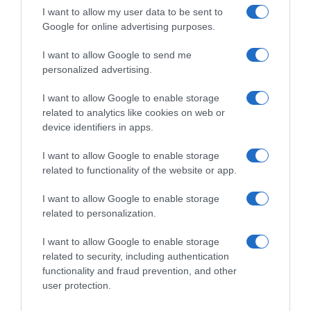
Estos cambios en los precios subrayan la
I want to allow my user data to be sent to
volatilidad del mercado y la importancia de
Google for online advertising purposes.
que los consumidores se mantengan
I want to allow Google to send me
informados sobre las tendencias actuales
personalized advertising.
para tomar decisiones de compra más
I want to allow Google to enable storage
acertadas.
related to analytics like cookies on web or
device identifiers in apps.
I want to allow Google to enable storage
Compartir noticia
related to functionality of the website or app.
Compartir
Compartir
Compartir
I want to allow Google to enable storage
related to personalization.
I want to allow Google to enable storage
related to security, including authentication
functionality and fraud prevention, and other
user protection.