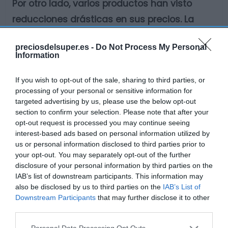
Por otro lado, varios productos han visto
reducciones drásticas en sus precios. La
botella de 70 cl de Willet Whiskey Bourbon
preciosdelsuper.es -
Do Not Process My Personal
Reserva de Kentucky ha pasado a costar
Information
solo 0.73€, lo que representa una
If you wish to opt-out of the sale, sharing to third parties, or
disminución del 99.33%. Asimismo, la
processing of your personal or sensitive information for
gaseosa de 1,5 litros también ha
targeted advertising by us, please use the below opt-out
section to confirm your selection. Please note that after your
experimentado una caída significativa,
opt-out request is processed you may continue seeing
fijándose en 0.96€, un descenso del 95.56%.
interest-based ads based on personal information utilized by
us or personal information disclosed to third parties prior to
your opt-out. You may separately opt-out of the further
Otros productos sin alcohol, como el licor de
disclosure of your personal information by third parties on the
manzana verde sin alcohol Frutaysol,
IAB’s list of downstream participants. This information may
also be disclosed by us to third parties on the
IAB’s List of
también han tenido un ajuste importante,
Downstream Participants
that may further disclose it to other
con un nuevo precio de 0.73€, un descenso
third parties.
del 96.00%. Sin embargo, la bandeja de Pera
Please note that this website/app uses one or more Google