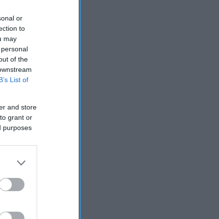
sonal or
ection to
ou may
 personal
out of the
 downstream
B’s List of
er and store
to grant or
ed purposes