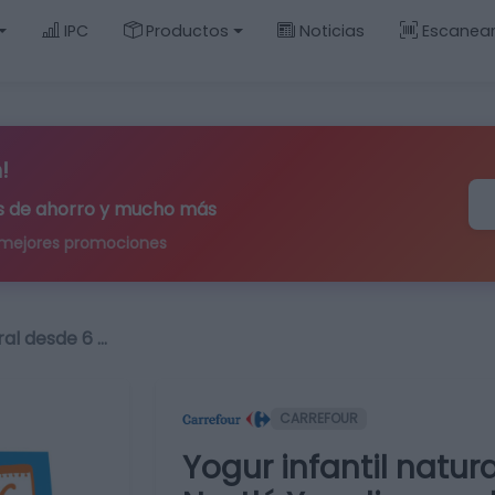
IPC
Productos
Noticias
Escanea
!
ips de ahorro y mucho más
 mejores promociones
ral desde 6 …
CARREFOUR
Yogur infantil natu