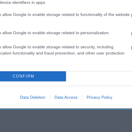
se conserva en el frigorífico 24h. Denominación legal: Al
evice identifiers in apps.
alimentaria: NESTLÉ ESPAÑA, S.A. C/ Clara Campoamor, nº
o allow Google to enable storage related to functionality of the website
ón social fabricante/envasador: Nestlé España, S.A. Cont
o allow Google to enable storage related to personalization.
o allow Google to enable storage related to security, including
l seguimiento
cation functionality and fraud prevention, and other user protection.
CONFIRM
Data Deletion
Data Access
Privacy Policy