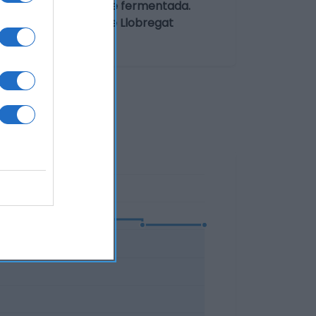
imento infantil. Leche fermentada.
2 08950 Esplugues de Llobregat
enido neto: 400 g