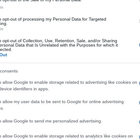
In
to opt-out of processing my Personal Data for Targeted
ing.
In
Subcategoría
Alimentación infantil
o opt-out of Collection, Use, Retention, Sale, and/or Sharing
ersonal Data that Is Unrelated with the Purposes for which it
lected.
Out
Seguimiento desde
02 Abr 2023
consents
o allow Google to enable storage related to advertising like cookies on
evice identifiers in apps.
o allow my user data to be sent to Google for online advertising
cto
s.
to allow Google to send me personalized advertising.
de consumo una vez abierto el envase: No necesita frío,
o allow Google to enable storage related to analytics like cookies on