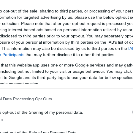
os
to opt-out of the sale, sharing to third parties, or processing of your per
formation for targeted advertising by us, please use the below opt-out s
Producto actual
r selection. Please note that after your opt-out request is processed y
eing interest-based ads based on personal information utilized by us or
disclosed to third parties prior to your opt-out. You may separately opt-
losure of your personal information by third parties on the IAB’s list of
. This information may also be disclosed by us to third parties on the
IA
Participants
that may further disclose it to other third parties.
CARREFOUR
 that this website/app uses one or more Google services and may gath
3,09€
including but not limited to your visit or usage behaviour. You may click 
 to Google and its third-party tags to use your data for below specifi
ogle consent section.
-3,13%
l Data Processing Opt Outs
Comprar
o opt-out of the Sharing of my personal data.
In
o opt-out of the Sale of my Personal Data.