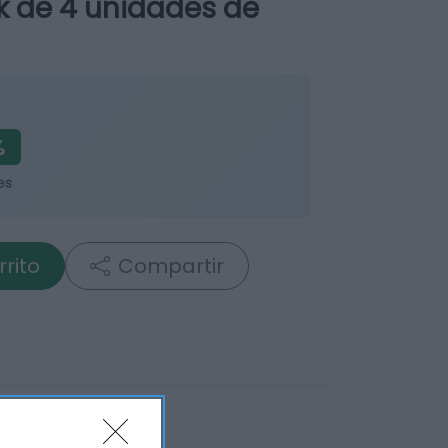
k de 4 unidades de
%
es
rrito
Compartir