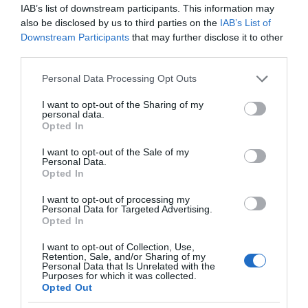
Frescos
IAB’s list of downstream participants. This information may
also be disclosed by us to third parties on the
IAB’s List of
Downstream Participants
that may further disclose it to other
Subcategoría
third parties.
Charcutería y queso envasado
Please note that this website/app uses one or more Google
Personal Data Processing Opt Outs
services and may gather and store information including but
not limited to your visit or usage behaviour. You may click to
I want to opt-out of the Sharing of my
Supermercado
personal data.
grant or deny consent to Google and its third-party tags to
Opted In
EL CORTE INGLÉS
use your data for below specified purposes in below Google
consent section.
I want to opt-out of the Sale of my
Personal Data.
Opted In
Seguimiento desde
26 May 2024
I want to opt-out of processing my
Personal Data for Targeted Advertising.
Opted In
I want to opt-out of Collection, Use,
Retention, Sale, and/or Sharing of my
Descripción del producto
Personal Data that Is Unrelated with the
Purposes for which it was collected.
Opted Out