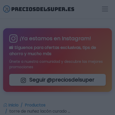
¡Ya estamos en Instagram!
📸 Síguenos para
ofertas exclusivas
, tips de
ahorro y mucho más
Únete a nuestra comunidad y descubre las mejores
promociones
Seguir @preciosdelsuper
Inicio
Productos
torre de nuñez lacón curado …