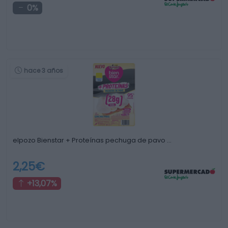
0%
hace 3 años
elpozo Bienstar + Proteínas pechuga de pavo …
2,25€
+13,07%