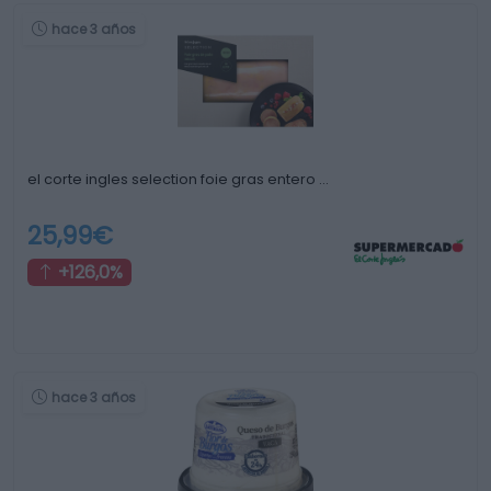
hace 3 años
el corte ingles selection foie gras entero …
25,99€
+126,0%
hace 3 años