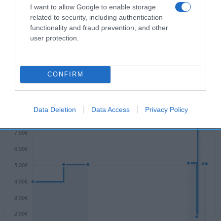
nuestra Información de producto Más infoMenos
I want to allow Google to enable storage
related to security, including authentication
info
functionality and fraud prevention, and other
user protection.
Evolución del precio
Histórico de precios desde el inicio del seguimiento
CONFIRM
Data Deletion
Data Access
Privacy Policy