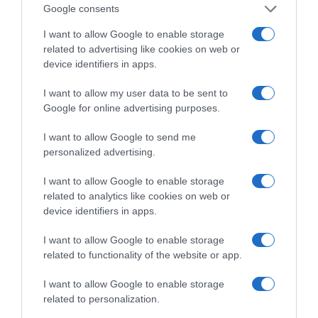
Información generalDenominación del alimento:
Google consents
Lacón curadoPaís de origen: EspañaNombre del
I want to allow Google to enable storage
operador: Torre de Núñez de Conturiz
related to advertising like cookies on web or
S.L.U.Dirección del operador: Ctra. N. VI, Km. 497 -
device identifiers in apps.
27160 Conturiz (Lugo)Lugar de procedencia del
alimento: EspañaCantidad Neta: 400 gOtras
I want to allow my user data to be sent to
menciones obligatorias en la etiqueta: No necesita
Google for online advertising purposes.
ser desalado. Ingredientes y alérgenos Lacón de
I want to allow Google to send me
cerdo (mínimo 50% Raza Duroc), sal y
personalized advertising.
conservantes (E-250 y E-252).Nutrientes 100
gCantidad/Unidad(VRN)Valor energético1080 kJ-
I want to allow Google to enable storage
Valor energético259.5 kcal-Grasas18.35 g-De los
related to analytics like cookies on web or
cuales- saturadas6.85 g-Hidratos de carbono0.5
device identifiers in apps.
g-De los cuales- Azúcares0.5 g-Proteínas23.6 g-
I want to allow Google to enable storage
Sal5.25 g- Conservación y utilización Conservar en
related to functionality of the website or app.
lugar fresco y seco.Modo de empleo: Cocinar
completamente para su consumo. Una vez
I want to allow Google to enable storage
abierto consumir en 48 horas. EAN:
related to personalization.
84370044292098437004429209 Aviso sobre