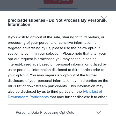
Ver producto
preciosdelsuper.es -
Do Not Process My Personal
Information
Producto actual
If you wish to opt-out of the sale, sharing to third parties, or
processing of your personal or sensitive information for
targeted advertising by us, please use the below opt-out
section to confirm your selection. Please note that after your
opt-out request is processed you may continue seeing
CARREFOUR
interest-based ads based on personal information utilized by
0,69€
us or personal information disclosed to third parties prior to
your opt-out. You may separately opt-out of the further
disclosure of your personal information by third parties on the
+7,81%
IAB’s list of downstream participants. This information may
also be disclosed by us to third parties on the
IAB’s List of
Comprar
Downstream Participants
that may further disclose it to other
third parties.
Please note that this website/app uses one or more Google
Personal Data Processing Opt Outs