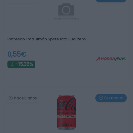
Refresco lima-limón Sprite lata 33cl zero
0,55€
-15,38%
Comparar
hace 3 años