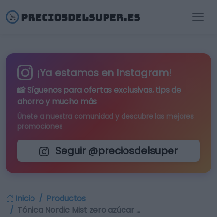
¡Ya estamos en Instagram!
📸 Síguenos para
ofertas exclusivas
, tips de
ahorro y mucho más
Únete a nuestra comunidad y descubre las mejores
promociones
Seguir @preciosdelsuper
Inicio
Productos
Tónica Nordic Mist zero azúcar …