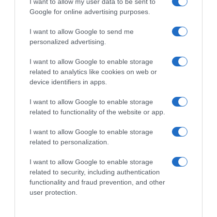
I want to allow my user data to be sent to
Google for online advertising purposes.
Subcategoría
Refrescos
I want to allow Google to send me
personalized advertising.
Supermercado
I want to allow Google to enable storage
CARREFOUR
related to analytics like cookies on web or
device identifiers in apps.
I want to allow Google to enable storage
Seguimiento desde
related to functionality of the website or app.
05 Jul 2022
I want to allow Google to enable storage
related to personalization.
I want to allow Google to enable storage
Descripción del producto
related to security, including authentication
functionality and fraud prevention, and other
user protection.
Calibre: 0.25 Condiciones y/o fecha de consumo
una vez abierto el envase: "Proteger de la luz solar.