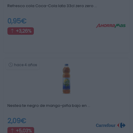
Refresco cola Coca-Cola lata 33cl zero zero …
0,95€
+3,26%
hace 4 años
Nestea te negro de mango-piña bajo en …
2,09€
+5,03%