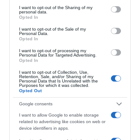
services and may gather and store information including but
not limited to your visit or usage behaviour. You may click to
I want to opt-out of the Sharing of my
personal data.
grant or deny consent to Google and its third-party tags to
Opted In
use your data for below specified purposes in below Google
EL CORTE INGLÉS
consent section.
I want to opt-out of the Sale of my
0,69€
Personal Data.
Opted In
-71,13%
I want to opt-out of processing my
Personal Data for Targeted Advertising.
Opted In
Ver producto
I want to opt-out of Collection, Use,
Retention, Sale, and/or Sharing of my
Personal Data that Is Unrelated with the
Purposes for which it was collected.
Opted Out
Detalles del producto
Google consents
I want to allow Google to enable storage
Categoría
related to advertising like cookies on web or
Bebidas
device identifiers in apps.