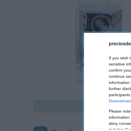
preciosde
If you wish 
sensitive in
confirm you
continue se
information 
further disc
participants
Downstream 
Disponible
Please note
information 
deny consent
in below Go