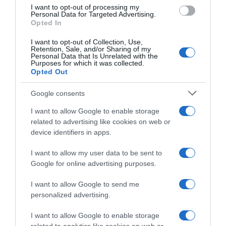
I want to opt-out of processing my
Personal Data for Targeted Advertising.
Supermercado
Opted In
EL CORTE INGLÉS
I want to opt-out of Collection, Use,
Retention, Sale, and/or Sharing of my
Personal Data that Is Unrelated with the
Purposes for which it was collected.
Seguimiento desde
Opted Out
02 May 2023
Google consents
I want to allow Google to enable storage
related to advertising like cookies on web or
Descripción del producto
device identifiers in apps.
I want to allow my user data to be sent to
Información general
Google for online advertising purposes.
Denominación del alimento:
I want to allow Google to send me
Arroz redondo+arroz redondo vaporizado.Nombre
personalized advertising.
del operador:
Herba Ricemills. S.L.U.Dirección del operador:
I want to allow Google to enable storage
C/ Real. 43 - 41920 San Juan de Aznalfarache