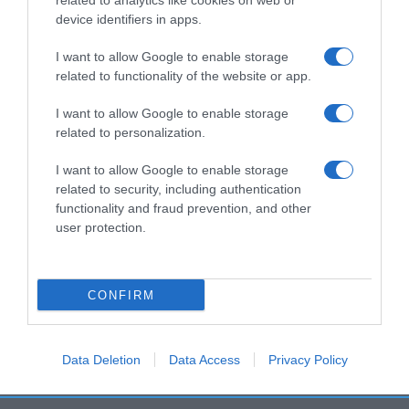
related to analytics like cookies on web or
(Sevilla)Cantidad Neta:
device identifiers in apps.
500 g
I want to allow Google to enable storage
Ingredientes y alérgenos
related to functionality of the website or app.
100% mezcla de arroces medios perlados blanco
(60%) y medio vaporizado (40%)Nutrientes 100
I want to allow Google to enable storage
gDescripción de la raciónTamaño de referencia
related to personalization.
para 100 gCantidad/Unidad(VRN)Valor
I want to allow Google to enable storage
energético1460 kJ-Valor energético344 kcal-
related to security, including authentication
Grasas0.8 g-De los cuales- saturadas0.3 g-
functionality and fraud prevention, and other
Hidratos de carbono76 g-De los cuales-
user protection.
Azúcares0.1 g-Fibra alimentaria3.2 g-Proteínas6.7
g-Sal0 g- Conservación y utilización Almacenar en
lugar fresco y seco. Preservar de la luz solar.Modo
CONFIRM
de empleo:
Tiempo de coccion 16-18 minutos
aproximadamente
Data Deletion
Data Access
Privacy Policy