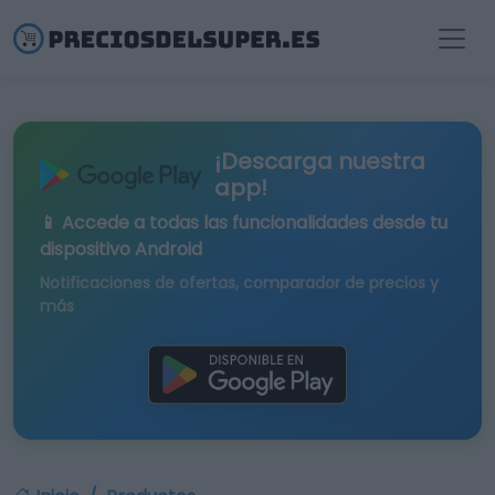
¡Descarga nuestra
app!
📱 Accede a todas las funcionalidades desde tu
dispositivo Android
Notificaciones de ofertas, comparador de precios y
más