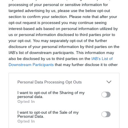
processing of your personal or sensitive information for
CARREFOUR
targeted advertising by us, please use the below opt-out
—
section to confirm your selection. Please note that after your
opt-out request is processed you may continue seeing
interest-based ads based on personal information utilized by
Ver producto
us or personal information disclosed to third parties prior to
your opt-out. You may separately opt-out of the further
disclosure of your personal information by third parties on the
IAB’s list of downstream participants. This information may
also be disclosed by us to third parties on the
IAB’s List of
Detalles del producto
Downstream Participants
that may further disclose it to other
third parties.
Please note that this website/app uses one or more Google
Personal Data Processing Opt Outs
Categoría
services and may gather and store information including but
Alimentación General
not limited to your visit or usage behaviour. You may click to
I want to opt-out of the Sharing of my
personal data.
grant or deny consent to Google and its third-party tags to
Opted In
use your data for below specified purposes in below Google
consent section.
I want to opt-out of the Sale of my
Subcategoría
Personal Data.
Arroz
Opted In