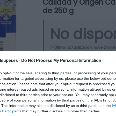
Calidad y Origen Ca
de 250 g
No dispo
Última actualización:
hace 2 años
lsuper.es -
Do Not Process My Personal Information
Comprar
Mi Ca
to opt-out of the sale, sharing to third parties, or processing of your per
formation for targeted advertising by us, please use the below opt-out s
r selection. Please note that after your opt-out request is processed y
eing interest-based ads based on personal information utilized by us or
disclosed to third parties prior to your opt-out. You may separately opt-
losure of your personal information by third parties on the IAB’s list of
. This information may also be disclosed by us to third parties on the
IA
Participants
that may further disclose it to other third parties.