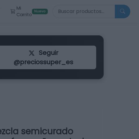
Buscar productos
Mi
r
Nuevo
Carrito
Seguir
@preciossuper_es
ezcla semicurado