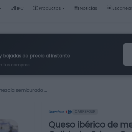
IPC
Productos
Noticias
Escanea
y bajadas de precio al instante
n tus compras
mezcla semicurado …
CARREFOUR
Queso ibérico de m