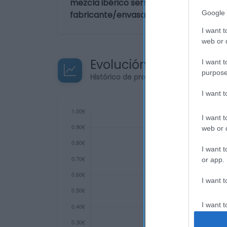
mezcla ibérico semicurado Dirección d
Google 
fabricante/envasador: Centros Comerci
I want t
web or d
Evolución del precio
I want t
purpose
Histórico de precios desde el inicio de
I want 
I want t
web or d
I want t
or app.
I want t
I want t
authenti