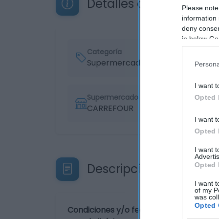
Detalles del producto
Please note
information 
deny consent
in below Go
Categoría
Supermercado
Persona
I want t
Supermercado
Opted 
CARREFOUR
I want t
Opted 
I want 
Advertis
Descripción del produ
Opted 
I want t
of my P
was col
Opted 
Condiciones y/o fecha de consumo una 