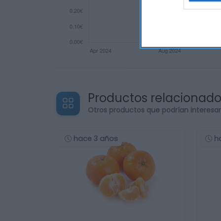
Productos relacionad
Otros productos que podrían interesa
hace 3 años
h