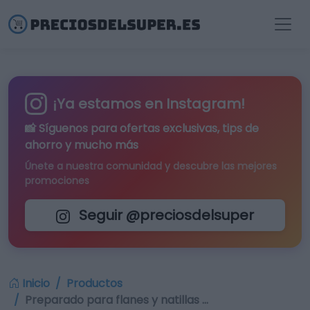
¡Ya estamos en Instagram!
📸 Síguenos para
ofertas exclusivas
, tips de
ahorro y mucho más
Únete a nuestra comunidad y descubre las mejores
promociones
Seguir @preciosdelsuper
Inicio
Productos
Preparado para flanes y natillas …