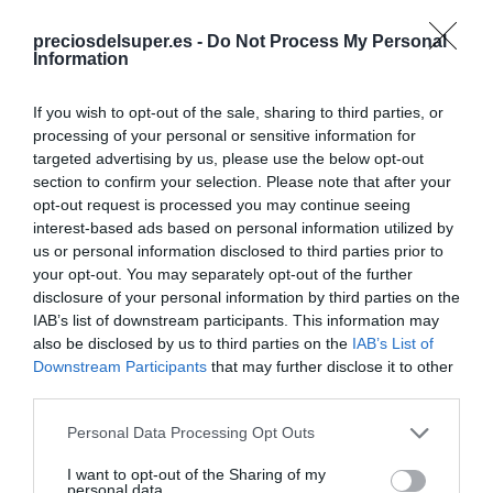
preciosdelsuper.es -
Do Not Process My Personal
+13,71%
Information
Ver producto
If you wish to opt-out of the sale, sharing to third parties, or
processing of your personal or sensitive information for
targeted advertising by us, please use the below opt-out
section to confirm your selection. Please note that after your
opt-out request is processed you may continue seeing
interest-based ads based on personal information utilized by
us or personal information disclosed to third parties prior to
MERCADONA
your opt-out. You may separately opt-out of the further
—
disclosure of your personal information by third parties on the
IAB’s list of downstream participants. This information may
also be disclosed by us to third parties on the
IAB’s List of
Ver producto
Downstream Participants
that may further disclose it to other
third parties.
Please note that this website/app uses one or more Google
Personal Data Processing Opt Outs
services and may gather and store information including but
Detalles del producto
not limited to your visit or usage behaviour. You may click to
I want to opt-out of the Sharing of my
personal data.