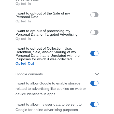
grant or deny consent to Google and its third-party tags to
Opted In
use your data for below specified purposes in below Google
consent section.
I want to opt-out of the Sale of my
Categoría
Personal Data.
Opted In
La Despensa
I want to opt-out of processing my
Personal Data for Targeted Advertising.
Opted In
Subcategoría
Dulce y Desayuno
I want to opt-out of Collection, Use,
Retention, Sale, and/or Sharing of my
Personal Data that Is Unrelated with the
Purposes for which it was collected.
Opted Out
Supermercado
CARREFOUR
Google consents
I want to allow Google to enable storage
Seguimiento desde
related to advertising like cookies on web or
08 Abr 2023
device identifiers in apps.
I want to allow my user data to be sent to
Google for online advertising purposes.