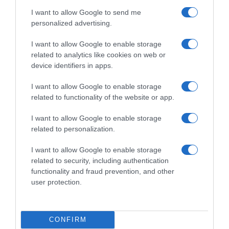
Descripción del producto
I want to allow Google to send me
personalized advertising.
I want to allow Google to enable storage
Condiciones y/o fecha de consumo una vez
related to analytics like cookies on web or
abierto el envase: Conservar en lugar fresco y
device identifiers in apps.
seco. Una vez preparado, conservar en frigorífico
y consumir en un máximo de 48h. CONTIENE: 6
I want to allow Google to enable storage
sobres de 32 g AÑADE: Leche y azúcar NECESITAS:
related to functionality of the website or app.
Jarra medidora Batidora Cazo MODO DE
I want to allow Google to enable storage
PREPARACIÓN DE FLANES Y NATILLAS: PARA 8
related to personalization.
NATILLAS: 1 Sobre de Potax ® 8 Cucharadas de
Azúcar 1L Leche PARA 4 FLANES: 1 Sobre de Potax ®
I want to allow Google to enable storage
4-5 Cucharadas de Azúcar 500ML Leche 1 Disolver
related to security, including authentication
todos los ingredientes en la leche en frío. 2 Llevar a
functionality and fraud prevention, and other
ebullición, dejar cocinar por espacio de 1 minuto sin
user protection.
dejar de remover. 3 Retirar del fuego y repartir en
los recipientes. 4 Dejar enfriar de 1-3h en la nevera
7 minutos 1-3 horas NOTA: para inducción prestar
CONFIRM