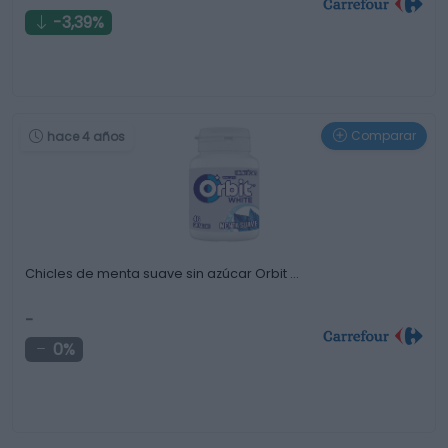
-3,39%
Comparar
hace 4 años
Chicles de menta suave sin azúcar Orbit …
-
0%