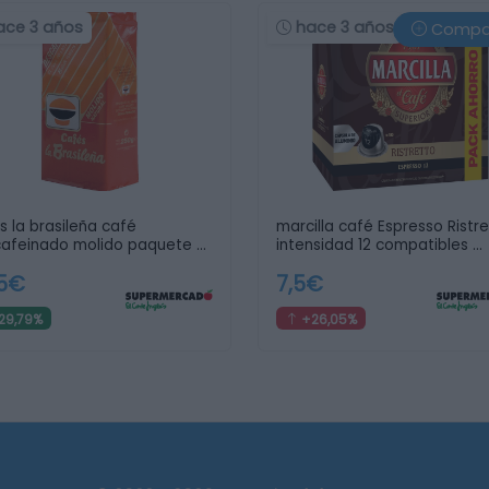
ace 3 años
hace 3 años
Compa
s la brasileña café
marcilla café Espresso Ristr
afeinado molido paquete …
intensidad 12 compatibles …
75€
7,5€
29,79%
+26,05%