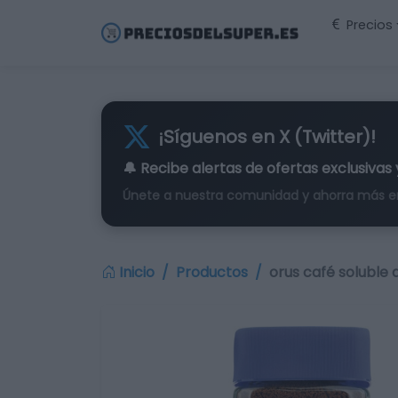
Precios
¡Síguenos en X (Twitter)!
🔔 Recibe alertas de
ofertas exclusivas
Únete a nuestra comunidad y ahorra más e
Inicio
Productos
orus café soluble 