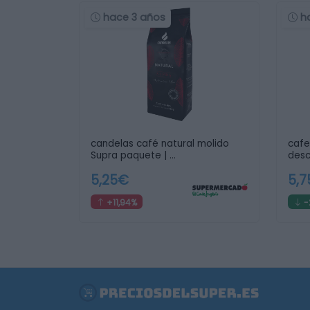
hace 3 años
h
candelas café natural molido
cafe
Supra paquete | …
desc
5,25€
5,
+11,94%
-