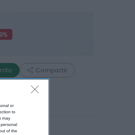
29%
rrito
Compartir
sonal or
ection to
ou may
 personal
out of the