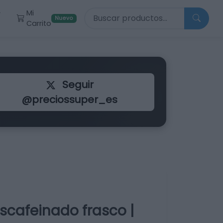
Buscar productos
Mi
r
Nuevo
Carrito
Seguir
@preciossuper_es
escafeinado frasco |