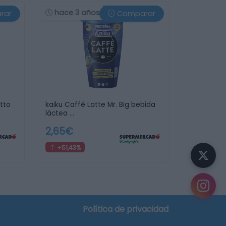
hace 3 años
rar
Comparar
etto
kaiku Caffé Latte Mr. Big bebida
láctea …
2,65€
+51,43%
Política de privacidad