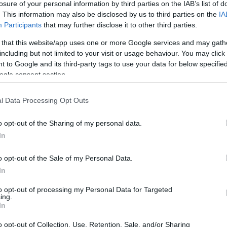
losure of your personal information by third parties on the IAB’s list of
. This information may also be disclosed by us to third parties on the
IA
Participants
that may further disclose it to other third parties.
 that this website/app uses one or more Google services and may gath
Subcategoría
including but not limited to your visit or usage behaviour. You may click 
Cafés
 to Google and its third-party tags to use your data for below specifi
ogle consent section.
Seguimiento desde
l Data Processing Opt Outs
03 May 2023
o opt-out of the Sharing of my personal data.
In
o opt-out of the Sale of my Personal Data.
In
cto
to opt-out of processing my Personal Data for Targeted
ing.
In
o opt-out of Collection, Use, Retention, Sale, and/or Sharing