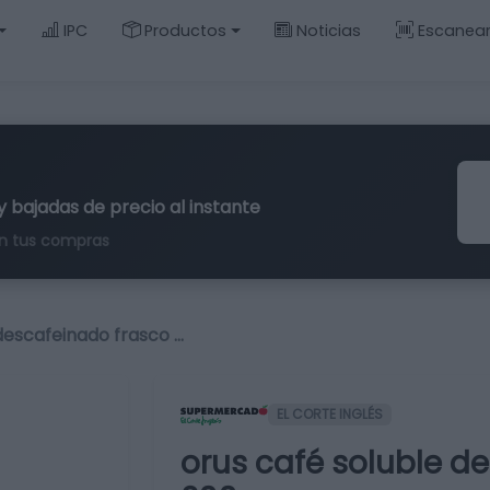
IPC
Productos
Noticias
Escanea
y bajadas de precio al instante
n tus compras
descafeinado frasco …
EL CORTE INGLÉS
orus café soluble d