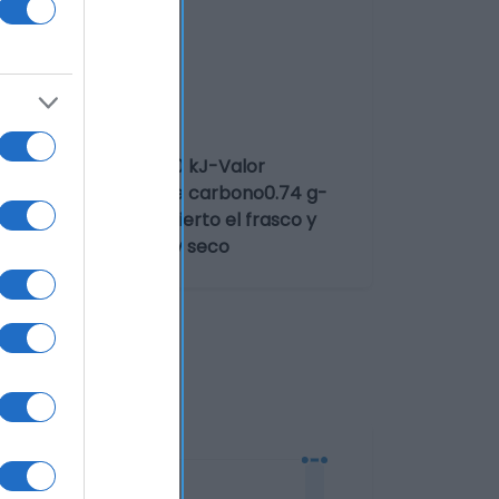
alor energético23.10 kJ-Valor
uradas0 g-Hidratos de carbono0.74 g-
lización Una vez abierto el frasco y
 en un lugar fresco y seco