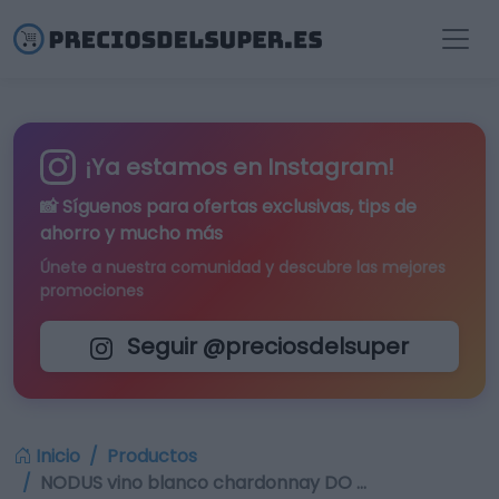
¡Ya estamos en Instagram!
📸 Síguenos para
ofertas exclusivas
, tips de
ahorro y mucho más
Únete a nuestra comunidad y descubre las mejores
promociones
Seguir @preciosdelsuper
Inicio
Productos
NODUS vino blanco chardonnay DO …