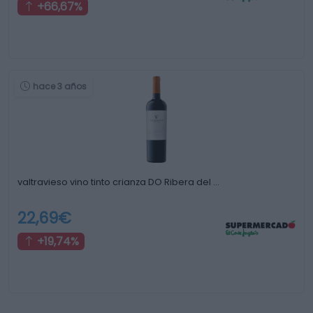
+66,67%
hace 3 años
valtravieso vino tinto crianza DO Ribera del …
22,69€
+19,74%