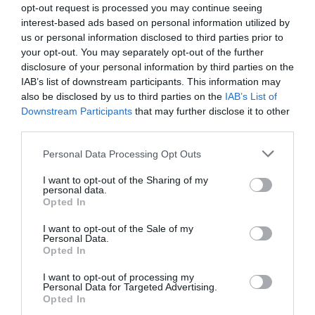
opt-out request is processed you may continue seeing
04 May 2023
interest-based ads based on personal information utilized by
us or personal information disclosed to third parties prior to
your opt-out. You may separately opt-out of the further
disclosure of your personal information by third parties on the
IAB’s list of downstream participants. This information may
Descripción del producto
also be disclosed by us to third parties on the
IAB’s List of
Downstream Participants
that may further disclose it to other
third parties.
Información general
Denominación del alimento:
Please note that this website/app uses one or more Google
Personal Data Processing Opt Outs
services and may gather and store information including but
Vino blancoNombre del operador:
not limited to your visit or usage behaviour. You may click to
I want to opt-out of the Sharing of my
BODEGAS NODUS S.L.Dirección del operador:
personal data.
grant or deny consent to Google and its third-party tags to
Finca el Renegado s/n, 46315, Caudete De Las
Opted In
use your data for below specified purposes in below Google
Fuentes, VALENCIA, EspañaCantidad Neta:
consent section.
I want to opt-out of the Sale of my
750 MililitrosOtras menciones obligatorias en la
Personal Data.
etiqueta:
Opted In
Denominación de origen Utiel-RequenaNotas de
I want to opt-out of processing my
cata Color amarillo pajizo con destellos de oro,
Personal Data for Targeted Advertising.
Opted In
limpio y brillante. Aromas integrados, de la propia