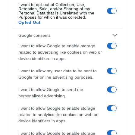
variedad y madera nueva, son elegantes y
I want to opt-out of Collection, Use,
complejos, recordando en nariz a las frutas
Retention, Sale, and/or Sharing of my
Personal Data that Is Unrelated with the
tropicales y la vainilla. En boca es armonioso, bien
Purposes for which it was collected.
Opted Out
estructurado y de paso ligero por su acidez. En el
post-gusto vuelve a recordar a la fruta y la
Google consents
madera.Gastronomía-Platos recomendados
Adecuado para guisos, platos de pescado y
I want to allow Google to enable storage
mariscos de sabor intenso. Resulta idóneo con los
related to advertising like cookies on web or
device identifiers in apps.
ahumados.
Ingredientes y alérgenos
I want to allow my user data to be sent to
Contiene sulfitos
Google for online advertising purposes.
I want to allow Google to send me
personalized advertising.
Evolución del precio
Histórico de precios desde el inicio del seguimiento
I want to allow Google to enable storage
related to analytics like cookies on web or
device identifiers in apps.
I want to allow Google to enable storage