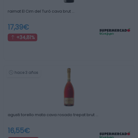
raimat El Cim del Turó cava brut …
17,39€
+34,81%
hace 3 años
agusti torello mata cava rosado trepat brut …
16,55€