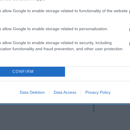
TO PREPARADO REFRIGERADO. Dirección del operador de 
abricante/envasador: Angulas Aguinaga S.A. Contenido ne
o allow Google to enable storage related to functionality of the website
o allow Google to enable storage related to personalization.
o allow Google to enable storage related to security, including
l seguimiento
cation functionality and fraud prevention, and other user protection.
CONFIRM
Data Deletion
Data Access
Privacy Policy