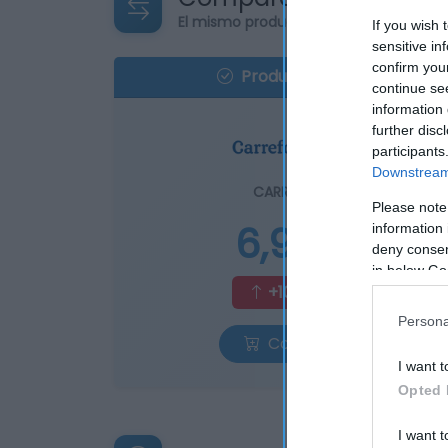
El mismo producto en 2 supermercad
If you wish 
sensitive in
confirm you
Producto actual
continue se
information 
further disc
participants
Downstream 
CARREFOUR
Please note
6,95€
information 
deny consent
in below Go
+100,29%
Persona
Comprar
I want t
Opted 
I want t