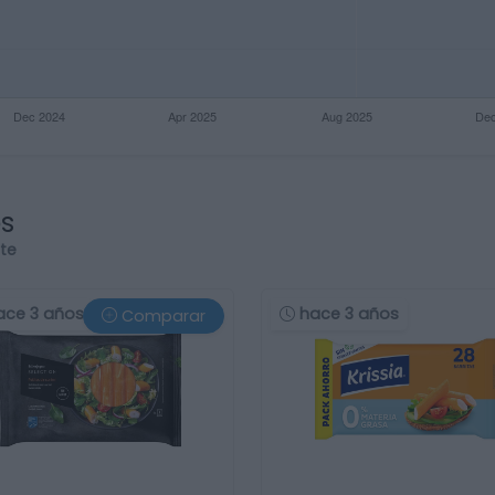
os
rte
ace 3 años
hace 3 años
Comparar