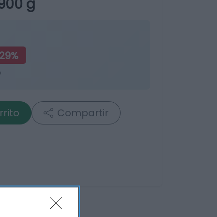
900 g
,29%
o
rrito
Compartir