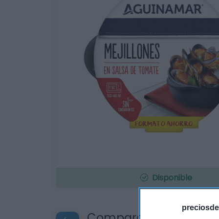
Disponible
preciosde
Compara precios en o