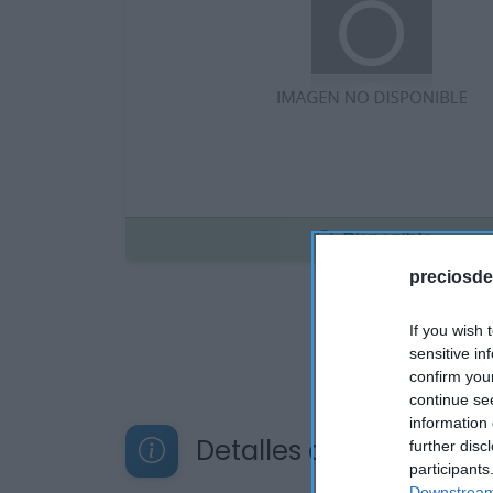
Disponible
preciosde
If you wish 
sensitive in
confirm you
continue se
information 
Detalles del producto
further disc
participants
Downstream 