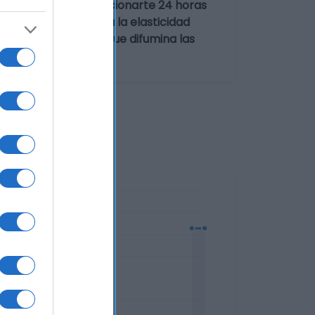
robada para proporcionarte 24 horas
 producto potenciará la elasticidad
es media modulable, que difumina las
l sol.