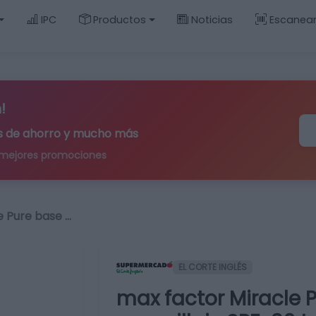
IPC
Productos
Noticias
Escanea
!
ips de ahorro y mucho más
 mejores promociones
e Pure base …
EL CORTE INGLÉS
max factor Miracle 