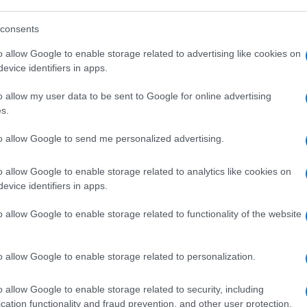
e y radiante. Su avanzada fórmula está clínicamente p
meza de tu piel día a día. Gracias a su complejo único, el
consents
olágeno para conseguir un cutis más joven. Su cobertura 
de aspecto saludable. Con SPF 30 para proteger la piel de
o allow Google to enable storage related to advertising like cookies on
evice identifiers in apps.
o allow my user data to be sent to Google for online advertising
s.
l seguimiento
to allow Google to send me personalized advertising.
o allow Google to enable storage related to analytics like cookies on
evice identifiers in apps.
o allow Google to enable storage related to functionality of the website
o allow Google to enable storage related to personalization.
o allow Google to enable storage related to security, including
cation functionality and fraud prevention, and other user protection.