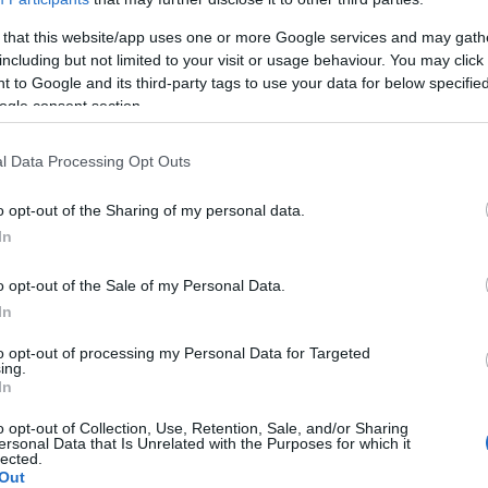
 that this website/app uses one or more Google services and may gath
including but not limited to your visit or usage behaviour. You may click 
Subcategoría
 to Google and its third-party tags to use your data for below specifi
Belleza y colonias
ogle consent section.
l Data Processing Opt Outs
Seguimiento desde
04 May 2023
o opt-out of the Sharing of my personal data.
In
o opt-out of the Sale of my Personal Data.
In
cto
to opt-out of processing my Personal Data for Targeted
ing.
In
o opt-out of Collection, Use, Retention, Sale, and/or Sharing
ase de maquillaje y cuidado de la piel de Max Factor. Con
ersonal Data that Is Unrelated with the Purposes for which it
lected.
 colágeno, vitamina C y ácido hialurónico. Con sólo una go
Out