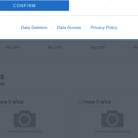
CONFIRM
Data Deletion
Data Access
Privacy Policy
os
rte
ace 3 años
hace 3 años