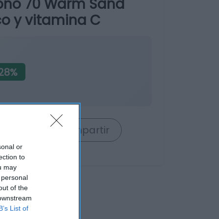
tono 70 Warm Sand
co y vitamina C
28%
rrito
Compartir
sonal or
ection to
ou may
 personal
out of the
 downstream
B’s List of