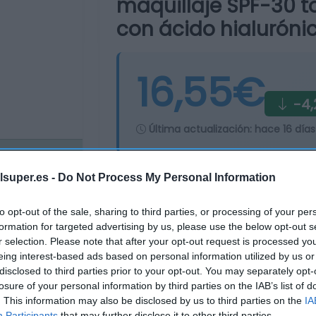
maquillaje SPF-30 
con ácido hialuróni
16,55€
-4,
Última actualización:
hace 16 días
lsuper.es -
Do Not Process My Personal Information
Comprar
Mi Ca
to opt-out of the sale, sharing to third parties, or processing of your per
formation for targeted advertising by us, please use the below opt-out s
r selection. Please note that after your opt-out request is processed y
eing interest-based ads based on personal information utilized by us or
disclosed to third parties prior to your opt-out. You may separately opt-
losure of your personal information by third parties on the IAB’s list of
. This information may also be disclosed by us to third parties on the
IA
Participants
that may further disclose it to other third parties.