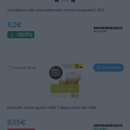
candelas café descafeinado molido paquete | 250 …
5,2€
-36,51%
Comparar
hace 3 años
nescafe dolce gusto café Cappuccino de café …
8,55€