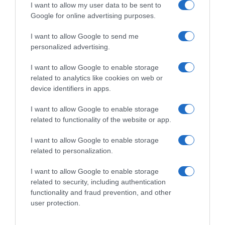
I want to allow my user data to be sent to
05 May 2023
Google for online advertising purposes.
I want to allow Google to send me
personalized advertising.
Descripción del producto
I want to allow Google to enable storage
related to analytics like cookies on web or
device identifiers in apps.
Información general
Denominación del alimento:
I want to allow Google to enable storage
Café molido de tueste natural descafeinado en
related to functionality of the website or app.
cápsulasNombre del operador:
I want to allow Google to enable storage
JACOBS DOUWE EGBERTS B.VDirección del
related to personalization.
operador:
Oosterdoksstraat 80, 1011 DK Amsterdam The
I want to allow Google to enable storage
NetherlandsCantidad Neta:
related to security, including authentication
52 gNúmero de raciones por envase:
functionality and fraud prevention, and other
10Otras menciones obligatorias en la etiqueta:
user protection.
Envasado en atmósfera protectora. Cápsulas