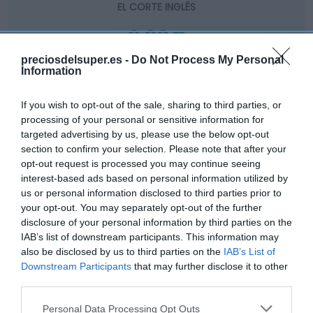
EL CORTE INGLÉS
3,99€
preciosdelsuper.es -
Do Not Process My Personal
-28,75%
Information
Comprar
If you wish to opt-out of the sale, sharing to third parties, or
processing of your personal or sensitive information for
targeted advertising by us, please use the below opt-out
section to confirm your selection. Please note that after your
opt-out request is processed you may continue seeing
interest-based ads based on personal information utilized by
us or personal information disclosed to third parties prior to
CARREFOUR
your opt-out. You may separately opt-out of the further
disclosure of your personal information by third parties on the
4,25€
IAB’s list of downstream participants. This information may
also be disclosed by us to third parties on the
IAB’s List of
+4,17%
Downstream Participants
that may further disclose it to other
third parties.
Ver producto
Please note that this website/app uses one or more Google
Personal Data Processing Opt Outs