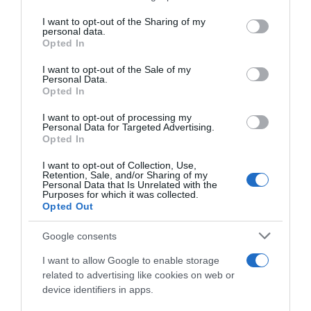
services and may gather and store information including but
not limited to your visit or usage behaviour. You may click to
I want to opt-out of the Sharing of my
personal data.
grant or deny consent to Google and its third-party tags to
Opted In
use your data for below specified purposes in below Google
Detalles del producto
consent section.
I want to opt-out of the Sale of my
Personal Data.
Opted In
Categoría
I want to opt-out of processing my
Personal Data for Targeted Advertising.
Desayunos Dulces y pan
Opted In
I want to opt-out of Collection, Use,
Retention, Sale, and/or Sharing of my
Subcategoría
Personal Data that Is Unrelated with the
Cafés
Purposes for which it was collected.
Opted Out
Google consents
Supermercado
EL CORTE INGLÉS
I want to allow Google to enable storage
related to advertising like cookies on web or
device identifiers in apps.
Seguimiento desde