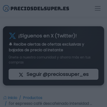
¡Síguenos en X (Twitter)!
🔔 Recibe alertas de
ofertas exclusivas
y
bajadas de precio al instante
Únete a nuestra comunidad y ahorra más en tus
compras
Seguir @preciossuper_es
Inicio
Productos
l'or espresso café descafeinado intensidad …