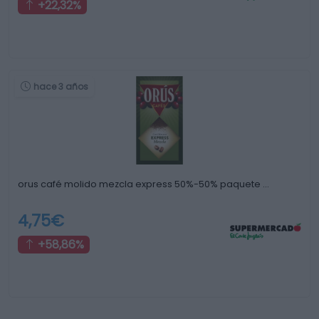
+22,32%
hace 3 años
orus café molido mezcla express 50%-50% paquete …
4,75€
+58,86%