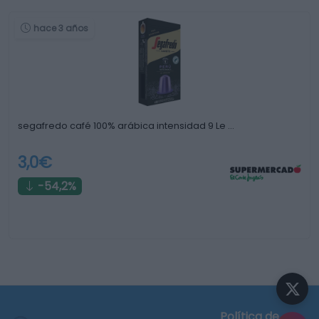
hace 3 años
segafredo café 100% arábica intensidad 9 Le …
3,0€
-54,2%
Política de