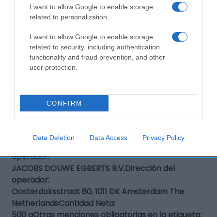
I want to allow Google to enable storage
related to personalization.
Seguimiento desde
I want to allow Google to enable storage
03 May 2023
related to security, including authentication
functionality and fraud prevention, and other
user protection.
Descripción del producto
CONFIRM
Información general
Denominación del alimento:
Data Deletion
Data Access
Privacy Policy
Café en grano de tueste naturalNombre del
operador:
JACOBS DOUWE EGBERTS B.V.Dirección del
operador:
Oosterdoksstraat 80, 1011 DK Amsterdam The
NetherlandsCantidad Neta:
500 gOtras menciones obligatorias en la etiqueta: