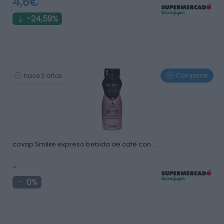
4,6€
-24,59%
Comparar
hace 3 años
covap Smilke expreso bebida de café con …
-
0%