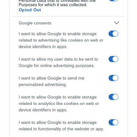
Personal Data that Is Unrelated with the
Purposes for which it was collected.
Opted Out
Ver producto
Google consents
I want to allow Google to enable storage
related to advertising like cookies on web or
Detalles del producto
device identifiers in apps.
I want to allow my user data to be sent to
Google for online advertising purposes.
Categoría
Desayunos Dulces y pan
I want to allow Google to send me
personalized advertising.
I want to allow Google to enable storage
Subcategoría
related to analytics like cookies on web or
Cafés
device identifiers in apps.
I want to allow Google to enable storage
Supermercado
related to functionality of the website or app.
EL CORTE INGLÉS