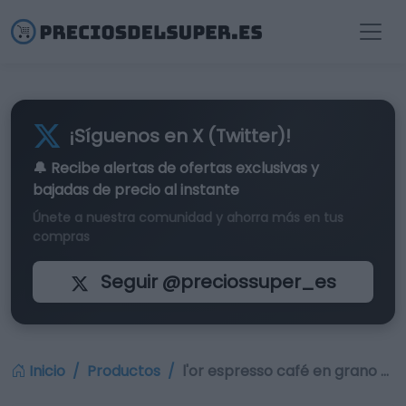
¡Síguenos en X (Twitter)!
🔔 Recibe alertas de
ofertas exclusivas
y
bajadas de precio al instante
Únete a nuestra comunidad y ahorra más en tus
compras
Seguir @preciossuper_es
Inicio
Productos
l'or espresso café en grano …