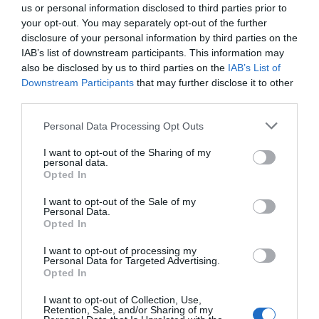
us or personal information disclosed to third parties prior to
your opt-out. You may separately opt-out of the further
disclosure of your personal information by third parties on the
ALCAMPO
IAB’s list of downstream participants. This information may
also be disclosed by us to third parties on the
IAB’s List of
15,96€
Downstream Participants
that may further disclose it to other
third parties.
+14,41%
Please note that this website/app uses one or more Google
Personal Data Processing Opt Outs
services and may gather and store information including but
Ver producto
not limited to your visit or usage behaviour. You may click to
I want to opt-out of the Sharing of my
personal data.
grant or deny consent to Google and its third-party tags to
Opted In
use your data for below specified purposes in below Google
consent section.
I want to opt-out of the Sale of my
Personal Data.
Opted In
CARREFOUR
I want to opt-out of processing my
Personal Data for Targeted Advertising.
Opted In
17,29€
I want to opt-out of Collection, Use,
Retention, Sale, and/or Sharing of my
+2,55%