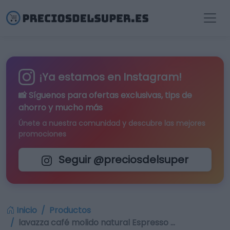
¡Ya estamos en Instagram!
📸 Síguenos para
ofertas exclusivas
, tips de
ahorro y mucho más
Únete a nuestra comunidad y descubre las mejores
promociones
Seguir @preciosdelsuper
Inicio
Productos
lavazza café molido natural Espresso …