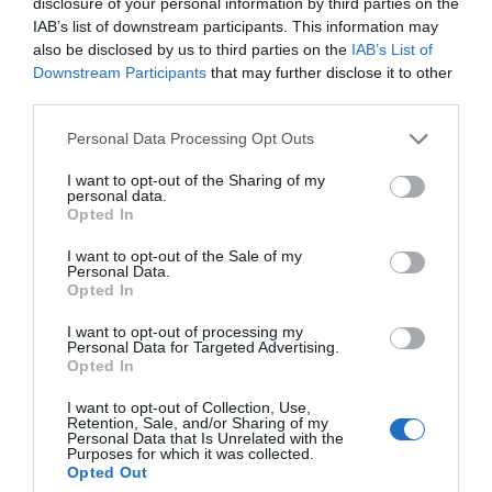
Desayunos Dulces y pan
disclosure of your personal information by third parties on the
IAB’s list of downstream participants. This information may
also be disclosed by us to third parties on the
IAB’s List of
Downstream Participants
that may further disclose it to other
Subcategoría
third parties.
Cafés
Please note that this website/app uses one or more Google
Personal Data Processing Opt Outs
services and may gather and store information including but
not limited to your visit or usage behaviour. You may click to
I want to opt-out of the Sharing of my
Supermercado
personal data.
grant or deny consent to Google and its third-party tags to
EL CORTE INGLÉS
Opted In
use your data for below specified purposes in below Google
consent section.
I want to opt-out of the Sale of my
Personal Data.
Seguimiento desde
Opted In
03 May 2023
I want to opt-out of processing my
Personal Data for Targeted Advertising.
Opted In
I want to opt-out of Collection, Use,
Descripción del producto
Retention, Sale, and/or Sharing of my
Personal Data that Is Unrelated with the
Purposes for which it was collected.
Opted Out