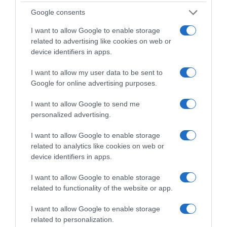
Información general
Google consents
Denominación del alimento:
Café espressoPaís de origen:
I want to allow Google to enable storage
ItaliaNombre del operador:
related to advertising like cookies on web or
Ofistrade S.A.Dirección del operador:
device identifiers in apps.
C/Buenos Aires 38-40, entlo. C - 08036
I want to allow my user data to be sent to
BarcelonaLugar de procedencia del alimento:
Google for online advertising purposes.
ItaliaCantidad Neta:
250 g
I want to allow Google to send me
Ingredientes y alérgenos
personalized advertising.
Café molido de tueste natural.NutrientesIngesta
I want to allow Google to enable storage
de referencia:
related to analytics like cookies on web or
Ingesta de referencia de un adulto medio (8400
device identifiers in apps.
kJ\/2000 kcal)100 gDescripción de la
raciónInformación Nutricional. Valores medios por
I want to allow Google to enable storage
100gCantidad/Unidad(VRN)Valor energético1409
related to functionality of the website or app.
kJ-Valor energético342 kcal-Grasas14.10 g-De los
cuales- saturadas6.50 g-Hidratos de carbono11.40
I want to allow Google to enable storage
related to personalization.
g-De los cuales- Azúcares0.5 g-Fibra