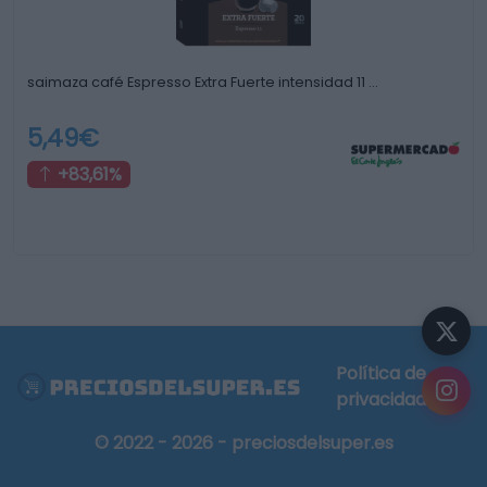
saimaza café Espresso Extra Fuerte intensidad 11 …
5,49€
+83,61%
Política de
privacidad
© 2022 - 2026 - preciosdelsuper.es