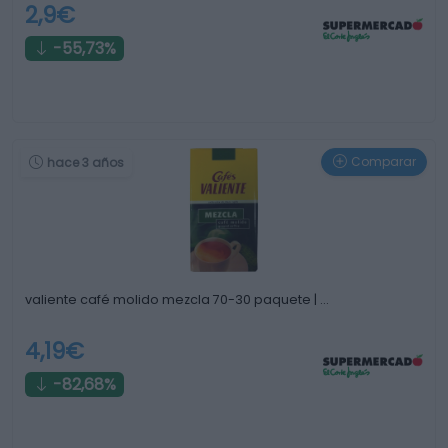
2,9€
-55,73%
Comparar
hace 3 años
valiente café molido mezcla 70-30 paquete | …
4,19€
-82,68%