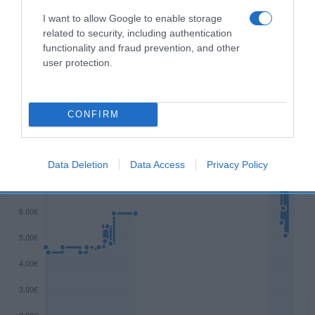
alimentaria52.60 g-Proteínas16 g-Sal0.02 g-
I want to allow Google to enable storage
Conservación y utilización Conservar en lugar
related to security, including authentication
fresco y seco.
functionality and fraud prevention, and other
user protection.
Evolución del precio
CONFIRM
Histórico de precios desde el inicio del seguimiento
Data Deletion
Data Access
Privacy Policy