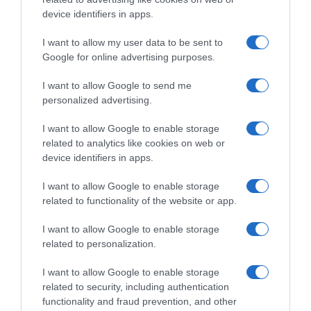
consejo médico, tener a mano el envase o la
device identifiers in apps.
etiqueta. Mantener fuera del alcance de los niños.
Llevar guantes/gafas de protección. EN CASO DE
I want to allow my user data to be sent to
CONTACTO CON LOS OJOS: Enjuagar con agua
Google for online advertising purposes.
cuidadosamente durante varios minutos. Quitar las
I want to allow Google to send me
lentes de contacto cuando estén presentes y
personalized advertising.
pueda hacerse con facilidad. Proseguir con el
lavado. Si persiste la irritación ocular: Consultar a
I want to allow Google to enable storage
un médico. Contiene AMYLASE, SUBTILISIN. Puede
related to analytics like cookies on web or
provocar una reacción alérgica. No Ingerir. En caso
device identifiers in apps.
de accidente, consultar al Servicio Médico de
I want to allow Google to enable storage
información Toxicológica, teléfono 91 562 04
related to functionality of the website or app.
20.Otros riesgos para la saludInformación del
fabricantePersán S.A. C/ Pino Albar, 2, 41016 Sevilla,
I want to allow Google to enable storage
España. www.persan.es
related to personalization.
I want to allow Google to enable storage
related to security, including authentication
Evolución del precio
functionality and fraud prevention, and other