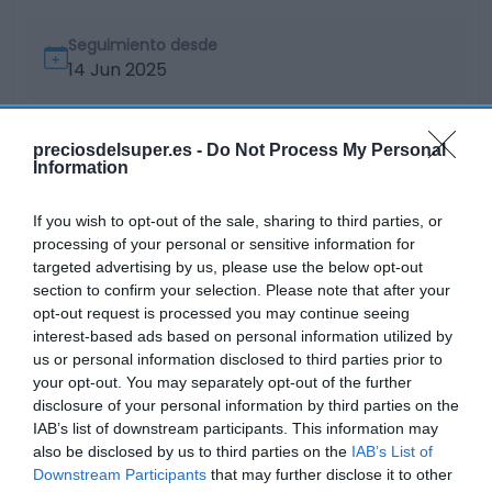
Seguimiento desde
14 Jun 2025
preciosdelsuper.es -
Do Not Process My Personal
Information
Descripción del producto
If you wish to opt-out of the sale, sharing to third parties, or
processing of your personal or sensitive information for
Tipo de producto: Lavar a maquinaConservación y
targeted advertising by us, please use the below opt-out
utilizaciónGracias a su fórmula reforzada, la
section to confirm your selection. Please note that after your
cápsula Excellence Super Paco elimina la grasa
opt-out request is processed you may continue seeing
más incrustada, asegura una vajilla brillante lavado
interest-based ads based on personal information utilized by
us or personal information disclosed to third parties prior to
tras lavado y ayuda al cuidado de su máquina
your opt-out. You may separately opt-out of the further
lavavajillas. Eficaz incluso a bajas temperaturas, en
disclosure of your personal information by third parties on the
ciclos cortos y eco por su rápida disolución. No es
IAB’s list of downstream participants. This information may
necesario retirar el film, cada cápsula está
also be disclosed by us to third parties on the
IAB’s List of
protegida por una película hidrosoluble y
Downstream Participants
that may further disclose it to other