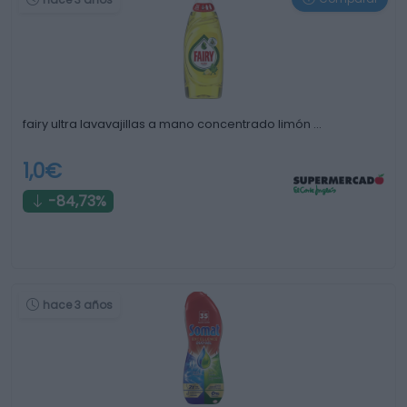
fairy ultra lavavajillas a mano concentrado limón …
1,0€
-84,73%
hace 3 años