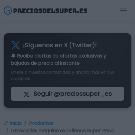
¡Síguenos en X (Twitter)!
🔔 Recibe alertas de
ofertas exclusivas
y
bajadas de precio al instante
Únete a nuestra comunidad y ahorra más en tus
compras
Seguir @preciossuper_es
Inicio
Productos
Lavavajillas máquina excellence Super Paco …