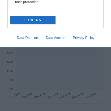
Histórico de precios desde el inicio del seguimiento
user protection.
CONFIRM
Data Deletion
Data Access
Privacy Policy