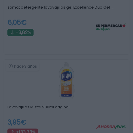
somat detergente lavavajillas gel Excellence Duo Gel …
6,05€
-3,82%
hace 3 años
Lavavajillas Mistol 900ml original
3,95€
+133,73%