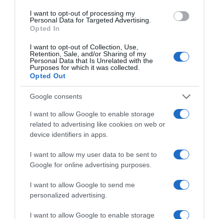
Supermercado
I want to opt-out of processing my
EL CORTE INGLÉS
Personal Data for Targeted Advertising.
Opted In
I want to opt-out of Collection, Use,
Seguimiento desde
Retention, Sale, and/or Sharing of my
Personal Data that Is Unrelated with the
03 May 2023
Purposes for which it was collected.
Opted Out
Google consents
Descripción del producto
I want to allow Google to enable storage
related to advertising like cookies on web or
device identifiers in apps.
Información general
I want to allow my user data to be sent to
Denominación del alimento:
Google for online advertising purposes.
Dulce de lecheNombre del operador:
Nestlé España, S.A.Dirección del operador:
I want to allow Google to send me
NESTLÉ ESPAÑA S.A. - Av. Països Catalans, 25 - 51 -
personalized advertising.
08950 - Esplugues de Llobregat
I want to allow Google to enable storage