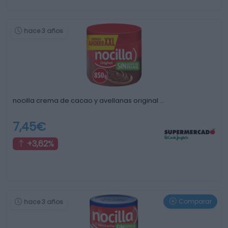
hace 3 años
nocilla crema de cacao y avellanas original …
7,45€
+3,62%
Comparar
hace 3 años