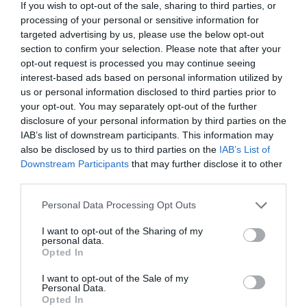
4,25€
If you wish to opt-out of the sale, sharing to third parties, or
processing of your personal or sensitive information for
-14,14%
targeted advertising by us, please use the below opt-out
section to confirm your selection. Please note that after your
opt-out request is processed you may continue seeing
Comprar
interest-based ads based on personal information utilized by
us or personal information disclosed to third parties prior to
your opt-out. You may separately opt-out of the further
disclosure of your personal information by third parties on the
Detalles del producto
IAB’s list of downstream participants. This information may
also be disclosed by us to third parties on the
IAB’s List of
Downstream Participants
that may further disclose it to other
third parties.
Categoría
Please note that this website/app uses one or more Google
Desayunos Dulces y pan
Personal Data Processing Opt Outs
services and may gather and store information including but
not limited to your visit or usage behaviour. You may click to
I want to opt-out of the Sharing of my
personal data.
grant or deny consent to Google and its third-party tags to
Opted In
Subcategoría
use your data for below specified purposes in below Google
Cremas de cacao, cacahuete...
consent section.
I want to opt-out of the Sale of my
Personal Data.
Opted In