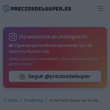
¡Ya estamos en Instagram!
📸 Síguenos para
ofertas exclusivas
, tips de
ahorro y mucho más
Únete a nuestra comunidad y descubre las mejores
promociones
Seguir @preciosdelsuper
Inicio
Productos
la lechera dulce de leche …