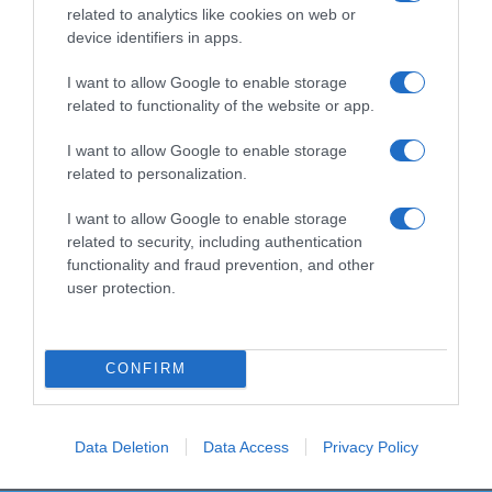
(Barcelona)Cantidad Neta:
related to analytics like cookies on web or
450 gOtras menciones obligatorias en la etiqueta:
device identifiers in apps.
Envasado en atmósfera protectora.
Ingredientes y alérgenos
I want to allow Google to enable storage
97,2% Leche condensada (leche, azúcar, lactosa),
related to functionality of the website or app.
agua, estabilizante (fosfato
I want to allow Google to enable storage
disódico).NutrientesIngesta de referencia:
related to personalization.
Ingesta de Referencia de un adulto medio (8400
kJ\/2000 kcal).20 g100 gDescripción de la
I want to allow Google to enable storage
raciónPor 20gTamaño de referencia para 100
related to security, including authentication
gCantidad/Unidad(VRN)Cantidad/Unidad(VRN)Val
functionality and fraud prevention, and other
or energético264 kJ3 %1321 kJ-Valor energético63
user protection.
kcal3 %313 kcal-Grasas1.6 g2 %7.8 g-De los cuales-
saturadas0.9 g5 %4.5 g-Hidratos de carbono10.6
g4 %53 g-De los cuales- Azúcares10.6 g12 %53 g-
CONFIRM
Fibra alimentaria0 g-0 g-Proteínas1.5 g3 %7.3 g-
Sal0.05 g1 %0.26 g- Conservación y utilización
Conservar en lugar fresco y seco.
Data Deletion
Data Access
Privacy Policy