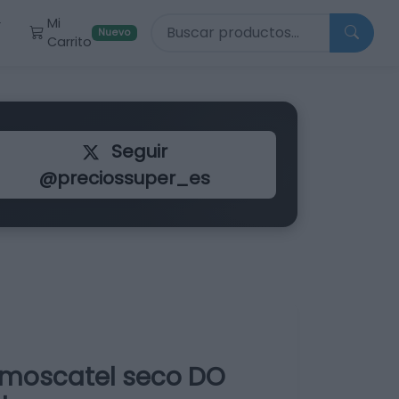
Buscar productos
Mi
r
Nuevo
Carrito
Seguir
@preciossuper_es
o moscatel seco DO