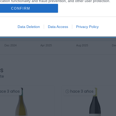
cation functionality and fraud prevention, and other user protection.
CONFIRM
Data Deletion
Data Access
Privacy Policy
os
rte
ace 3 años
hace 3 años