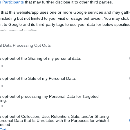
Participants
that may further disclose it to other third parties.
 that this website/app uses one or more Google services and may gath
including but not limited to your visit or usage behaviour. You may click 
 to Google and its third-party tags to use your data for below specifi
Subcategoría
ogle consent section.
Vinos
l Data Processing Opt Outs
Seguimiento desde
o opt-out of the Sharing of my personal data.
17 Jun 2023
In
o opt-out of the Sale of my Personal Data.
In
to opt-out of processing my Personal Data for Targeted
cto
ing.
In
o opt-out of Collection, Use, Retention, Sale, and/or Sharing
ersonal Data that Is Unrelated with the Purposes for which it
 de vino: Vino BlancoDenominación de Origen: JumillaZon
lected.
Out