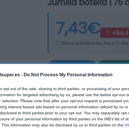
Jumilla botella | 75 c
7,43€
+54,4
Última actualización:
hace 10 días
Comprar
Mi Ca
lsuper.es -
Do Not Process My Personal Information
to opt-out of the sale, sharing to third parties, or processing of your per
formation for targeted advertising by us, please use the below opt-out s
r selection. Please note that after your opt-out request is processed y
eing interest-based ads based on personal information utilized by us or
disclosed to third parties prior to your opt-out. You may separately opt-
losure of your personal information by third parties on the IAB’s list of
. This information may also be disclosed by us to third parties on the
IA