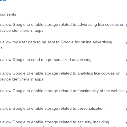
lor amarillo pajizo con destellos verdosos y dorados. El
que, piña) cítricos y flores blancas. En boca es limpio, a
de cítricos, amable y largo final de boca con recuerdos qu
consents
ronomía-Platos recomendados Ideal para pescados, marisc
o allow Google to enable storage related to advertising like cookies on
0687428437005068742 Aviso sobre nuestra Información 
evice identifiers in apps.
o allow my user data to be sent to Google for online advertising
s.
to allow Google to send me personalized advertising.
l seguimiento
o allow Google to enable storage related to analytics like cookies on
evice identifiers in apps.
o allow Google to enable storage related to functionality of the website
o allow Google to enable storage related to personalization.
o allow Google to enable storage related to security, including