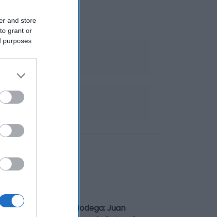
er and store
to grant or
ed purposes
a Geográfica: MurciaBodega: Juan