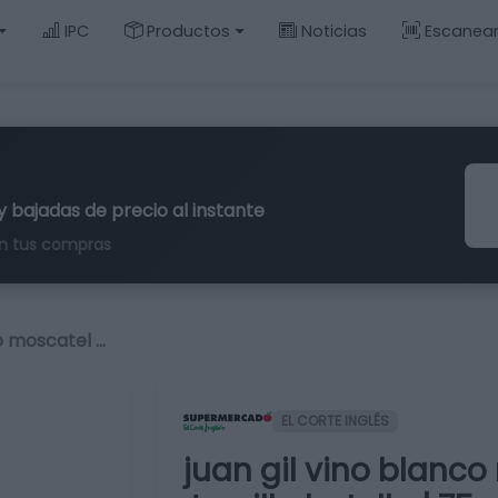
IPC
Productos
Noticias
Escanea
y bajadas de precio al instante
n tus compras
co moscatel …
EL CORTE INGLÉS
juan gil vino blanc