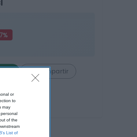
l
7%
rrito
Compartir
sonal or
ection to
ou may
 personal
out of the
 downstream
B’s List of