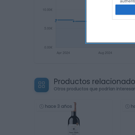
authenti
Productos relacionad
Otros productos que podrían interesa
hace 3 años
h