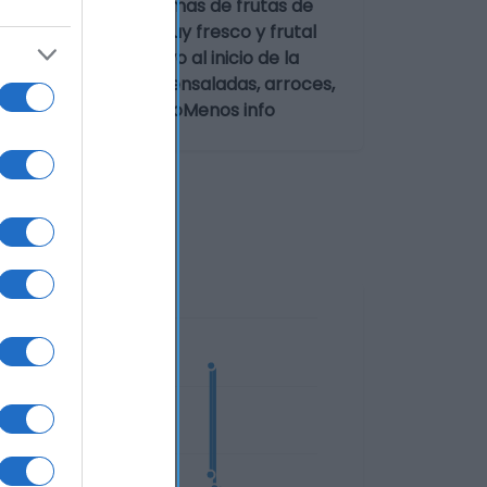
egantes y frescos aromas de frutas de
rmónico y sabroso, muy fresco y frutal
e te llevan de nuevo al inicio de la
os, quesos suaves, ensaladas, arroces,
de producto Más infoMenos info