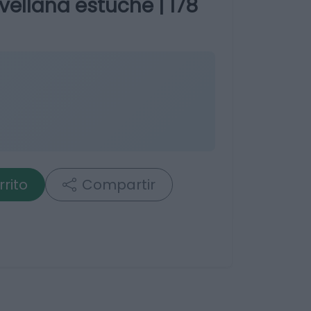
ellana estuche | 178
rrito
Compartir