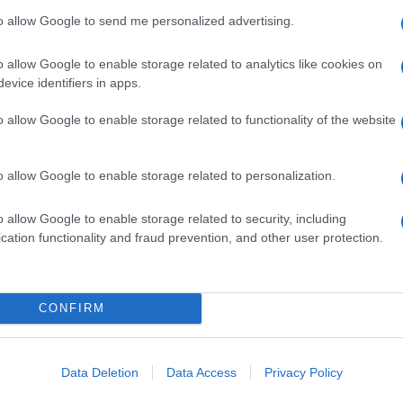
 Avinguda d'Alacant, 134 46702 Gandía (Valencia) EspañaC
to allow Google to send me personalized advertising.
etales (palma, coco totalmente hidrogenado) en proporci
osa, suero de leche en polvo, aceite vegetal (girasol, so
o allow Google to enable storage related to analytics like cookies on
%), levadura, sal, emulgentes: E-471, E-472e, E-481 y lecit
evice identifiers in apps.
ar, espesante: pectinas, acidulantes: ácido cítrico y E-33
ostaza, granos de sésamo, otros frutos de cáscara y/o p
o allow Google to enable storage related to functionality of the website
nutricional por 100gCantidad/Unidad(VRN)Valor energéti
 g-Hidratos de carbono48 g-De los cuales- Azúcares28 g-
o allow Google to enable storage related to personalization.
En congelación conservar a -18°C. Una vez descongelado 
988410087461298 Aviso sobre nuestra Información de pro
o allow Google to enable storage related to security, including
cation functionality and fraud prevention, and other user protection.
CONFIRM
l seguimiento
Data Deletion
Data Access
Privacy Policy