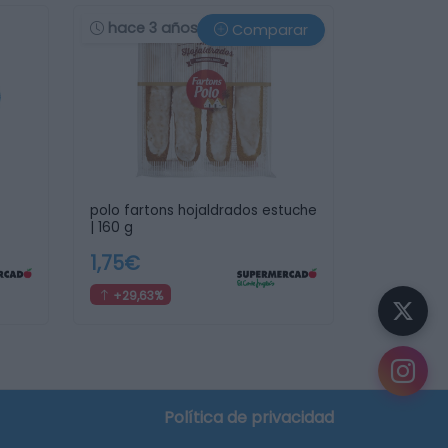
hace 3 años
Comparar
polo fartons hojaldrados estuche
| 160 g
1,75€
+29,63%
Política de privacidad