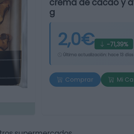
crema de cacao y av
g
2,0€
-71,39%
Última actualización:
hace 13 días
Comprar
Mi Ca
tros supermercados