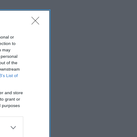
sonal or
ection to
ou may
 personal
out of the
 downstream
B’s List of
er and store
to grant or
ed purposes