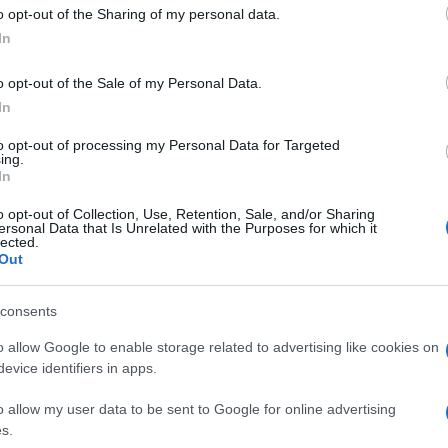
o opt-out of the Sharing of my personal data.
In
o opt-out of the Sale of my Personal Data.
In
Subcategoría
Bollería y pastelería
to opt-out of processing my Personal Data for Targeted
ing.
In
Seguimiento desde
o opt-out of Collection, Use, Retention, Sale, and/or Sharing
16 May 2023
ersonal Data that Is Unrelated with the Purposes for which it
lected.
Out
consents
cto
o allow Google to enable storage related to advertising like cookies on
evice identifiers in apps.
o allow my user data to be sent to Google for online advertising
alimento: Producto de bollería previamente congeladoN
s.