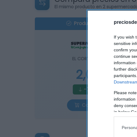
El mismo producto en 2 supermercad
preciosde
Producto actual
If you wish 
sensitive in
confirm you
continue se
EL CORTE INGLÉS
information 
2,0€
further disc
participants
Downstream 
-71,39%
Please note
information 
Comprar
deny consent
in below Go
Persona