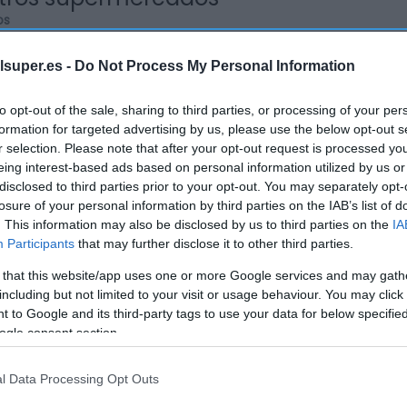
os
lsuper.es -
Do Not Process My Personal Information
to opt-out of the sale, sharing to third parties, or processing of your per
formation for targeted advertising by us, please use the below opt-out s
EL CORTE INGLÉS
r selection. Please note that after your opt-out request is processed y
3,37€
eing interest-based ads based on personal information utilized by us or
disclosed to third parties prior to your opt-out. You may separately opt-
losure of your personal information by third parties on the IAB’s list of
. This information may also be disclosed by us to third parties on the
IA
+149,63%
Participants
that may further disclose it to other third parties.
Ver producto
 that this website/app uses one or more Google services and may gath
including but not limited to your visit or usage behaviour. You may click 
 to Google and its third-party tags to use your data for below specifi
ogle consent section.
l Data Processing Opt Outs