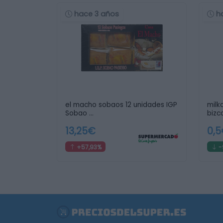
hace 3 años
h
el macho sobaos 12 unidades IGP
milk
Sobao …
bizc
13,25€
0,
+57,93%
-