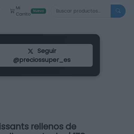
Buscar productos
Mi
r
Nuevo
Carrito
Seguir
@preciossuper_es
issants rellenos de