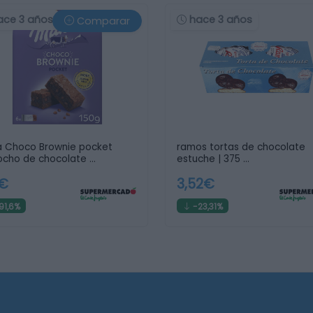
ace 3 años
hace 3 años
Comparar
a Choco Brownie pocket
ramos tortas de chocolate
ocho de chocolate …
estuche | 375 …
5€
3,52€
91,6%
-23,31%