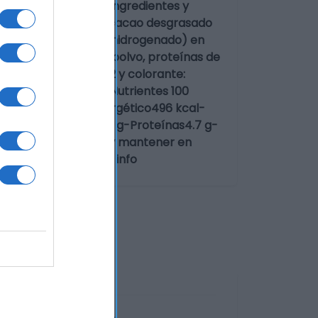
antidad Neta: 178 g Ingredientes y
ón variable, azúcar, cacao desgrasado
ja, girasol totalmente hidrogenado) en
ina de soja, leche en polvo, proteínas de
1, conservador: E-202 y colorante:
roductos derivados.Nutrientes 100
co2066 kJ-Valor energético496 kcal-
Fibra alimentaria2.9 g-Proteínas4.7 g-
no volver a congelar y mantener en
ducto Más infoMenos info