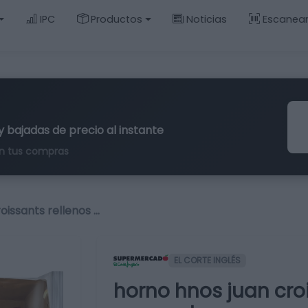
IPC
Productos
Noticias
Escanea
y bajadas de precio al instante
n tus compras
oissants rellenos …
EL CORTE INGLÉS
horno hnos juan cro