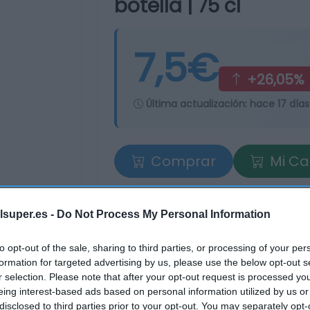
botella | 75 cl
7,5€
+26,05%
Última actualización:
hace 17 días
Comprar
Mi Ca
lsuper.es -
Do Not Process My Personal Information
to opt-out of the sale, sharing to third parties, or processing of your per
formation for targeted advertising by us, please use the below opt-out s
r selection. Please note that after your opt-out request is processed y
eing interest-based ads based on personal information utilized by us or
disclosed to third parties prior to your opt-out. You may separately opt-