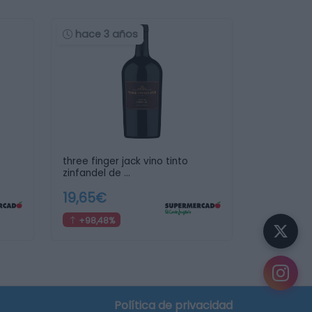
hace 3 años
three finger jack vino tinto
zinfandel de …
19,65€
+98,48%
Política de privacidad