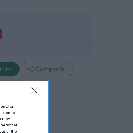
rrito
Compartir
sonal or
ection to
ou may
 personal
out of the