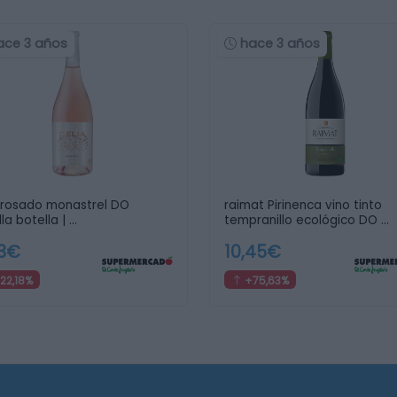
ace 3 años
hace 3 años
 rosado monastrel DO
raimat Pirinenca vino tinto
la botella | …
tempranillo ecológico DO …
83€
10,45€
22,18%
+75,63%