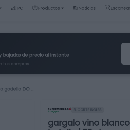
IPC
Productos
Noticias
Escanea
y bajadas de precio al instante
n tus compras
co godello DO …
EL CORTE INGLÉS
gargalo vino blanco