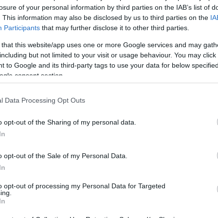
losure of your personal information by third parties on the IAB’s list of
. This information may also be disclosed by us to third parties on the
IA
Participants
that may further disclose it to other third parties.
 that this website/app uses one or more Google services and may gath
Subcategoría
including but not limited to your visit or usage behaviour. You may click 
Vinos
 to Google and its third-party tags to use your data for below specifi
ogle consent section.
Seguimiento desde
l Data Processing Opt Outs
04 May 2023
o opt-out of the Sharing of my personal data.
In
o opt-out of the Sale of my Personal Data.
cto
In
to opt-out of processing my Personal Data for Targeted
ing.
In