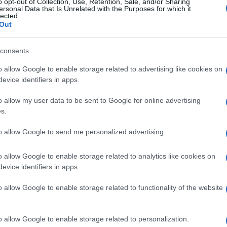
o opt-out of Collection, Use, Retention, Sale, and/or Sharing
ersonal Data that Is Unrelated with the Purposes for which it
lected.
Out
in (Ourense)Lugar de procedencia del alimento:
idad Neta:
consents
o allow Google to enable storage related to advertising like cookies on
arillo pajizo. Aroma fresco y floral con notas cítrico y p
evice identifiers in apps.
tal. En boca glicérico, muy sabroso, equilibrado.Gastro
o allow my user data to be sent to Google for online advertising
s.
 y utilización Conservese en lugar fresco y seco.
to allow Google to send me personalized advertising.
o allow Google to enable storage related to analytics like cookies on
evice identifiers in apps.
l seguimiento
o allow Google to enable storage related to functionality of the website
o allow Google to enable storage related to personalization.