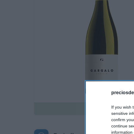
preciosde
If you wish 
Disponible
sensitive in
confirm you
continue se
information 