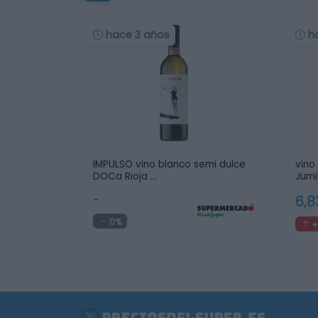
hace 3 años
h
IMPULSO vino blanco semi dulce
vino
DOCa Rioja …
Jumil
-
6,
0%
+