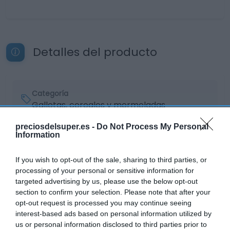
Detalles del producto
Categoría
Galletas, cereales y mermeladas
preciosdelsuper.es -
Do Not Process My Personal
Information
Subcategoría
Galletas clásicas y digestive
If you wish to opt-out of the sale, sharing to third parties, or
processing of your personal or sensitive information for
targeted advertising by us, please use the below opt-out
Supermercado
section to confirm your selection. Please note that after your
DIA
opt-out request is processed you may continue seeing
interest-based ads based on personal information utilized by
us or personal information disclosed to third parties prior to