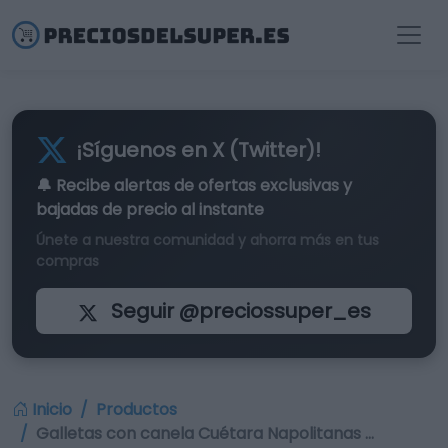
¡Síguenos en X (Twitter)!
🔔 Recibe alertas de
ofertas exclusivas
y
bajadas de precio al instante
Únete a nuestra comunidad y ahorra más en tus
compras
Seguir @preciossuper_es
Inicio
Productos
Galletas con canela Cuétara Napolitanas …