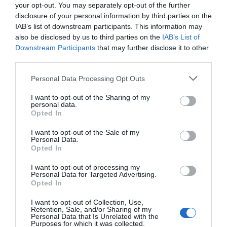
your opt-out. You may separately opt-out of the further
Seguimiento desde
disclosure of your personal information by third parties on the
20 Ago 2023
IAB’s list of downstream participants. This information may
also be disclosed by us to third parties on the
IAB’s List of
Downstream Participants
that may further disclose it to other
third parties.
Descripción del producto
Please note that this website/app uses one or more Google
Personal Data Processing Opt Outs
services and may gather and store information including but
not limited to your visit or usage behaviour. You may click to
I want to opt-out of the Sharing of my
Galleta.Contenido neto: 426gValor
personal data.
grant or deny consent to Google and its third-party tags to
Opted In
nutricionalValores por 100g Valor
use your data for below specified purposes in below Google
energético2023kJ/482kcalGrasas20gde las cuales
consent section.
I want to opt-out of the Sale of my
Personal Data.
saturadas7,6gHidratos de Carbono69gde los
Opted In
cuales azúcares25gFibra
alimentaria2gProteínas5,5gSal1gIngredientesTipo
I want to opt-out of processing my
Personal Data for Targeted Advertising.
de galletas: MariaConservación y
Opted In
utilizaciónAlmacenar en lugar fresco y
seco.Información del fabricanteCuétara
I want to opt-out of Collection, Use,
Retention, Sale, and/or Sharing of my
S.L.U.Avda. Hermanos Gómez Cuétara núm. 1
Personal Data that Is Unrelated with the
Purposes for which it was collected.
28590-Villarejo de SalvanésLos porcentajes de los