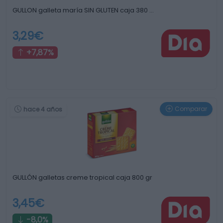
GULLON galleta maría SIN GLUTEN caja 380 …
3,29€
+7,87%
Comparar
hace 4 años
GULLÓN galletas creme tropical caja 800 gr
3,45€
-8,0%