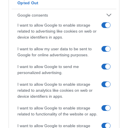
Opted Out
valores nutricionales y los detalles de sus
alérgenos pueden variar ligeramente.Los datos
Google consents
correspondientes a la variedad, la categoría, el
I want to allow Google to enable storage
calibre y el origen de la fruta pueden variar en
related to advertising like cookies on web or
función de la zona de reparto.
device identifiers in apps.
I want to allow my user data to be sent to
Google for online advertising purposes.
Evolución del precio
Histórico de precios desde el inicio del seguimiento
I want to allow Google to send me
personalized advertising.
I want to allow Google to enable storage
related to analytics like cookies on web or
device identifiers in apps.
I want to allow Google to enable storage
related to functionality of the website or app.
I want to allow Google to enable storage