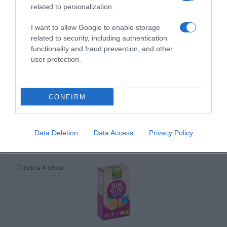
related to personalization.
I want to allow Google to enable storage
related to security, including authentication
functionality and fraud prevention, and other
user protection.
CONFIRM
Productos relacionados
Data Deletion
Data Access
Privacy Policy
Otros productos que podrían interesarte
hace 4 años