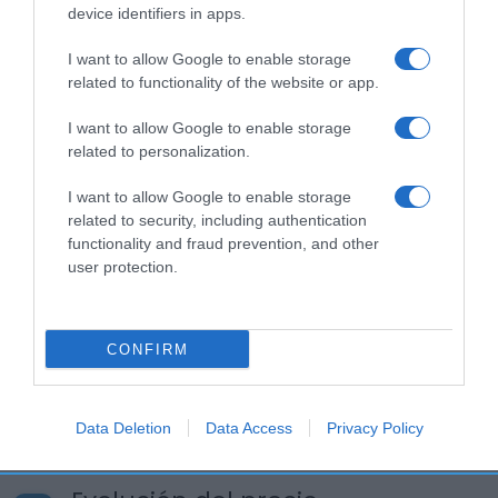
device identifiers in apps.
I want to allow Google to enable storage
related to functionality of the website or app.
Descripción del producto
I want to allow Google to enable storage
related to personalization.
Compra Agua Mineral Natural Botella Tapón Sport
33 Cl de la marca FONT VELLA en la sección de
I want to allow Google to enable storage
AGUAS ¡Beber agua ahora es más divertido!
related to security, including authentication
Apúntate a la fiesta de la hidratación de los más
functionality and fraud prevention, and other
user protection.
peques con las botellas tapón infantil de la
colección de Disney. Agua Mineral Natural Font
Vella Un agua equilibrada intacta y libre de
impurezas. Font Vella es un agua indicada para la
CONFIRM
preparación de alimentos infantiles y dietas
pobres en sodio.
Data Deletion
Data Access
Privacy Policy