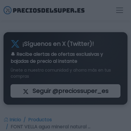
¡Síguenos en X (Twitter)!
🔔 Recibe alertas de
ofertas exclusivas
y
bajadas de precio al instante
Únete a nuestra comunidad y ahorra más en tus
compras
Seguir @preciossuper_es
Inicio
Productos
FONT VELLA agua mineral natural …