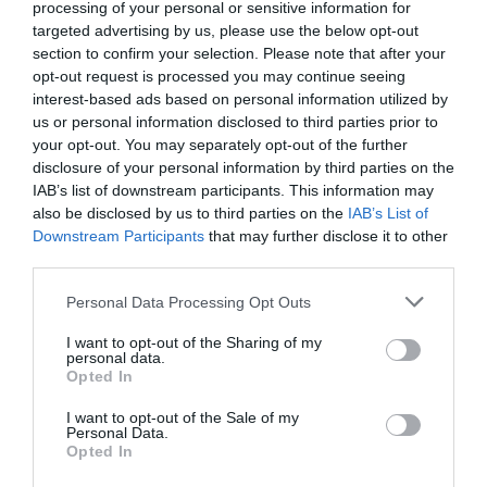
0,59€
processing of your personal or sensitive information for
targeted advertising by us, please use the below opt-out
section to confirm your selection. Please note that after your
+28,26%
opt-out request is processed you may continue seeing
interest-based ads based on personal information utilized by
Ver producto
us or personal information disclosed to third parties prior to
your opt-out. You may separately opt-out of the further
disclosure of your personal information by third parties on the
IAB’s list of downstream participants. This information may
also be disclosed by us to third parties on the
IAB’s List of
Downstream Participants
that may further disclose it to other
third parties.
EL CORTE INGLÉS
Please note that this website/app uses one or more Google
Personal Data Processing Opt Outs
0,59€
services and may gather and store information including but
not limited to your visit or usage behaviour. You may click to
I want to opt-out of the Sharing of my
personal data.
-13,24%
grant or deny consent to Google and its third-party tags to
Opted In
use your data for below specified purposes in below Google
consent section.
I want to opt-out of the Sale of my
Ver producto
Personal Data.
Opted In