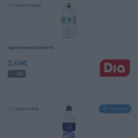
hace 3 meses
Agua mineral Nestlé 6 L
2,49€
0%
Comparar
hace 4 años