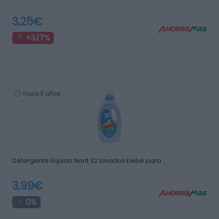
3,25€
+3,17%
hace 3 años
Detergente líquido Norit 32 lavados bebé para …
3,99€
0%