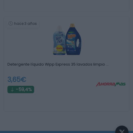
hace 3 años
Detergente líquido Wipp Express 35 lavados limpio …
3,65€
-59,4%