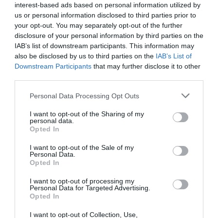
interest-based ads based on personal information utilized by
us or personal information disclosed to third parties prior to
Seguimiento desde
your opt-out. You may separately opt-out of the further
23 Abr 2023
disclosure of your personal information by third parties on the
IAB’s list of downstream participants. This information may
also be disclosed by us to third parties on the
IAB’s List of
Downstream Participants
that may further disclose it to other
third parties.
Descripción del producto
Please note that this website/app uses one or more Google
Personal Data Processing Opt Outs
services and may gather and store information including but
not limited to your visit or usage behaviour. You may click to
I want to opt-out of the Sharing of my
Marca : NORIT Peso Neto : 1,10 KG Consejos de
personal data.
grant or deny consent to Google and its third-party tags to
utilización : Acerca de este productoEl detergente
Opted In
use your data for below specified purposes in below Google
más recomendado por dermatólogos, pediatras y
consent section.
I want to opt-out of the Sale of my
alergólogos para lavar con la ropita de
Personal Data.
Opted In
bebé.Gracias a su fórmula hipoalergénica, sin
conservantes ni blanqueantes ópticos, hacen de
I want to opt-out of processing my
éste el mejor detergente para la ropa de bebé.La
Personal Data for Targeted Advertising.
Opted In
fórmula de siempre ahora es TRANSPARENTE, sin
colorantes ni microplásticos, mejor para el
I want to opt-out of Collection, Use,