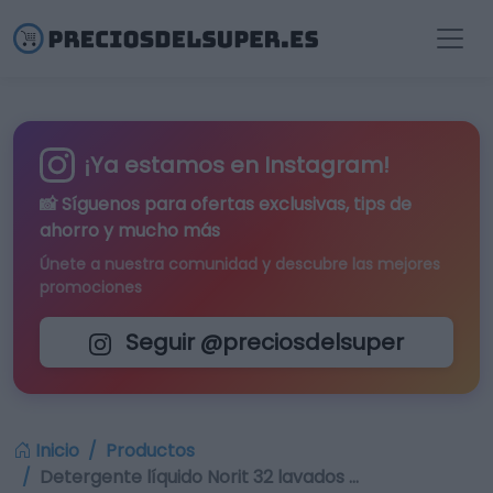
¡Ya estamos en Instagram!
📸 Síguenos para
ofertas exclusivas
, tips de
ahorro y mucho más
Únete a nuestra comunidad y descubre las mejores
promociones
Seguir @preciosdelsuper
Inicio
Productos
Detergente líquido Norit 32 lavados …