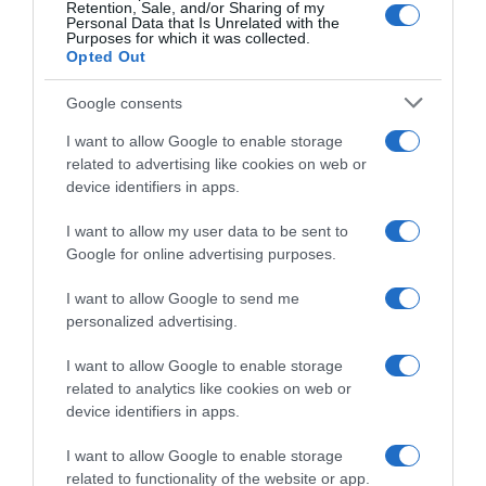
Retention, Sale, and/or Sharing of my
medioambiente.Norit Bebé puede utilizarse incluso
Personal Data that Is Unrelated with the
ropa de bebés con pieles atópicas o muy
Purposes for which it was collected.
Opted Out
sensibles.Su fórmula deja la ropa suave y
ligeramente perfumada por lo que no es
Google consents
necesario usar suavizante.Cuando tu bebé crezca
utiliza Norit Sensible, su fórmula sin alérgenos,
I want to allow Google to enable storage
related to advertising like cookies on web or
perfumes ni conservantes seguirá protegiendo su
device identifiers in apps.
piel y eliminará todas las manchas propias de los
niños. Código : 43351
I want to allow my user data to be sent to
Google for online advertising purposes.
I want to allow Google to send me
Evolución del precio
personalized advertising.
Histórico de precios desde el inicio del seguimiento
I want to allow Google to enable storage
related to analytics like cookies on web or
device identifiers in apps.
I want to allow Google to enable storage
related to functionality of the website or app.