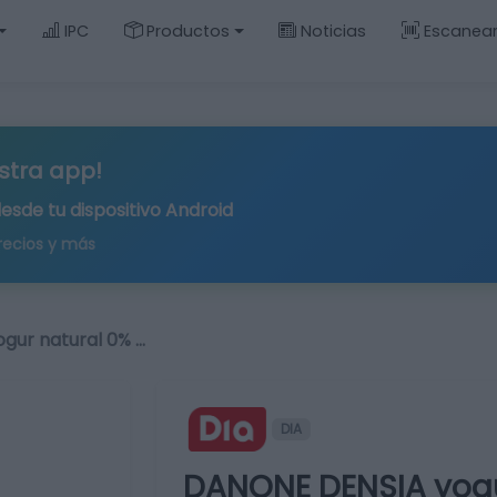
IPC
Productos
Noticias
Escanea
stra app!
desde tu
dispositivo Android
recios y más
gur natural 0% …
DIA
DANONE DENSIA yogu