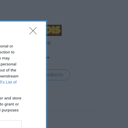
GADIS
sonal or
ection to
—
ou may
 personal
out of the
Ver producto
 downstream
B’s List of
er and store
to grant or
ed purposes