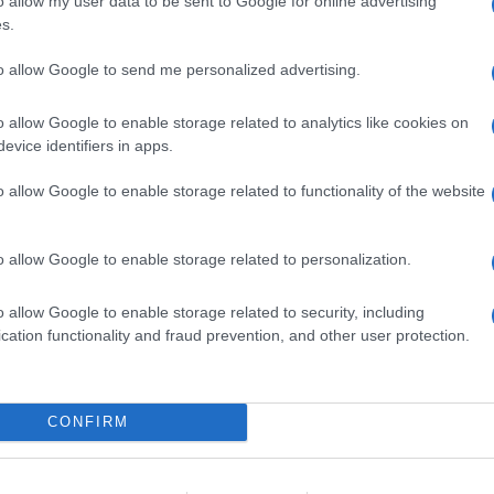
o allow my user data to be sent to Google for online advertising
s.
Seguimiento desde
30 Jun 2022
to allow Google to send me personalized advertising.
o allow Google to enable storage related to analytics like cookies on
evice identifiers in apps.
cto
o allow Google to enable storage related to functionality of the website
o allow Google to enable storage related to personalization.
do Pack 4 Unidades 120 Gr de la marca DENSIA en la secc
endado. Contiene Vitamina D para ayudar a absorber el c
o allow Google to enable storage related to security, including
ten. Sin Gluten.
cation functionality and fraud prevention, and other user protection.
CONFIRM
l seguimiento