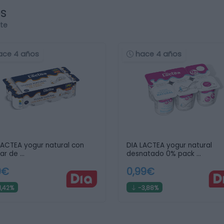
os
rte
ace 4 años
hace 4 años
LACTEA yogur natural con
DIA LACTEA yogur natural
ar de …
desnatado 0% pack …
9€
0,99€
1,42%
-3,88%