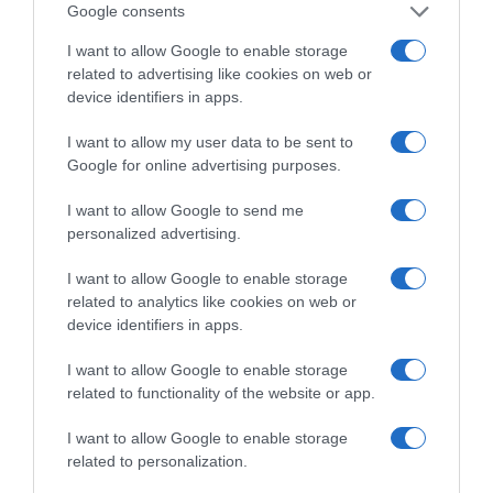
Denominación del alimento:
Google consents
GalletasPaís de origen:
I want to allow Google to enable storage
EspañaNombre del operador:
related to advertising like cookies on web or
Cuétara S.L.U.Dirección del operador:
device identifiers in apps.
Avda. Hermanos Gómez Cuétara núm. 1 28590-
Villarejo de SalvanésCantidad Neta:
I want to allow my user data to be sent to
466 g
Google for online advertising purposes.
Ingredientes y alérgenos
I want to allow Google to send me
Harina de TRIGO, azúcar, aceite de palma, jarabe
personalized advertising.
de glucosa y fructosa, sal, emulgente (E 471),
gasificantes (carbonatos de amonio y de sodio).
I want to allow Google to enable storage
Puede contener FRUTOS DE CÁSCARA, LECHE,
related to analytics like cookies on web or
SOJA.Nutrientes 100 gDescripción de la
device identifiers in apps.
raciónRación de 100
GRMCantidad/Unidad(VRN)Valor energético1927
I want to allow Google to enable storage
related to functionality of the website or app.
kJ-Valor energético458 kcal-Grasas15 g-De los
cuales- saturadas6.8 g-Hidratos de carbono74 g-
I want to allow Google to enable storage
De los cuales- Azúcares25 g-Fibra alimentaria2.3
related to personalization.
g-Proteínas5.6 g-Sal0.63 g- Conservación y