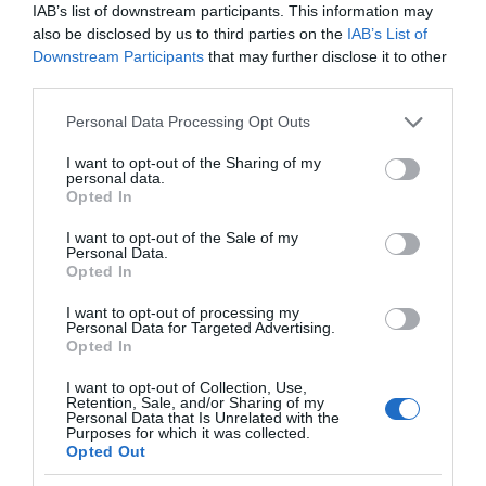
IAB’s list of downstream participants. This information may
also be disclosed by us to third parties on the
IAB’s List of
Subcategoría
Downstream Participants
that may further disclose it to other
Galletas
third parties.
Please note that this website/app uses one or more Google
Personal Data Processing Opt Outs
services and may gather and store information including but
Supermercado
not limited to your visit or usage behaviour. You may click to
I want to opt-out of the Sharing of my
EL CORTE INGLÉS
personal data.
grant or deny consent to Google and its third-party tags to
Opted In
use your data for below specified purposes in below Google
consent section.
I want to opt-out of the Sale of my
Seguimiento desde
Personal Data.
Opted In
03 May 2023
I want to opt-out of processing my
Personal Data for Targeted Advertising.
Opted In
Descripción del producto
I want to opt-out of Collection, Use,
Retention, Sale, and/or Sharing of my
Personal Data that Is Unrelated with the
Purposes for which it was collected.
Opted Out
Información general