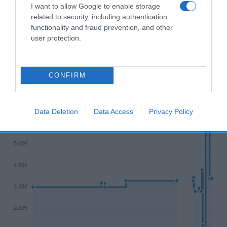
utilización Almacenar en lugar fresco y seco.
I want to allow Google to enable storage
Preservar de los rayos solares.
related to security, including authentication
functionality and fraud prevention, and other
user protection.
Evolución del precio
Histórico de precios desde el inicio del seguimiento
CONFIRM
Data Deletion
Data Access
Privacy Policy