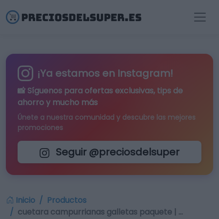
¡Ya estamos en Instagram!
📸 Síguenos para
ofertas exclusivas
, tips de
ahorro y mucho más
Únete a nuestra comunidad y descubre las mejores
promociones
Seguir @preciosdelsuper
Inicio
Productos
cuetara campurrianas galletas paquete | …