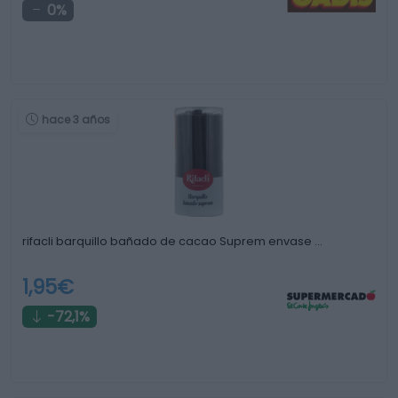
0%
hace 3 años
rifacli barquillo bañado de cacao Suprem envase …
1,95€
-72,1%