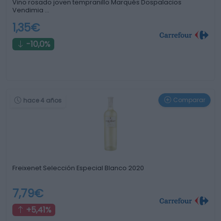
Vino rosado joven tempranillo Marqués Dospalacios
Vendimia …
1,35€
-10,0%
Comparar
hace 4 años
Freixenet Selección Especial Blanco 2020
7,79€
+5,41%