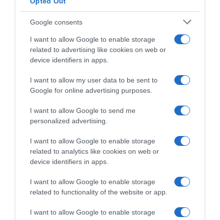
Opted Out
balsámicos muy característicos de la variedad. En
boca es sabroso y persistente.Gastronomía-
Google consents
Platos recomendados Mariscos, pescados y pasta.
Ingredientes y alérgenos
I want to allow Google to enable storage
contiene sulfitos
related to advertising like cookies on web or
device identifiers in apps.
I want to allow my user data to be sent to
Evolución del precio
Google for online advertising purposes.
Histórico de precios desde el inicio del seguimiento
I want to allow Google to send me
personalized advertising.
I want to allow Google to enable storage
related to analytics like cookies on web or
device identifiers in apps.
I want to allow Google to enable storage
related to functionality of the website or app.
I want to allow Google to enable storage