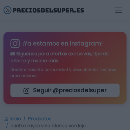
¡Ya estamos en Instagram!
📸 Síguenos para
ofertas exclusivas
, tips de
ahorro y mucho más
Únete a nuestra comunidad y descubre las mejores
promociones
Seguir @preciosdelsuper
Inicio
Productos
cuatro rayas vino blanco verdejo …