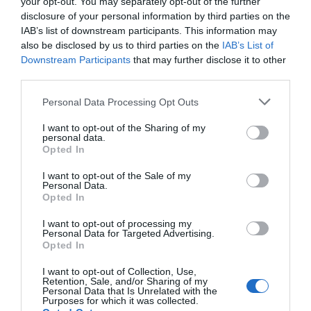
your opt-out. You may separately opt-out of the further
05 May 2023
disclosure of your personal information by third parties on the
IAB’s list of downstream participants. This information may
also be disclosed by us to third parties on the
IAB’s List of
Downstream Participants
that may further disclose it to other
third parties.
Descripción del producto
Please note that this website/app uses one or more Google
Personal Data Processing Opt Outs
services and may gather and store information including but
not limited to your visit or usage behaviour. You may click to
I want to opt-out of the Sharing of my
Información general
personal data.
grant or deny consent to Google and its third-party tags to
Denominación del alimento:
Opted In
use your data for below specified purposes in below Google
Vino BlancoNombre del operador:
consent section.
I want to opt-out of the Sale of my
Bodega Cuatro Rayas S. Coop.
Personal Data.
AgroalimentariaDirección del operador:
Opted In
Camino de la fuentecilla s/n La Seca
I want to opt-out of processing my
(Valladolid)Lugar de procedencia del alimento:
Personal Data for Targeted Advertising.
Opted In
D.O RuedaCantidad Neta:
75 CentilitrosPorcentaje de alcohol:
I want to opt-out of Collection, Use,
13%Notas de cata Color amarillo pajizo con reflejos
Retention, Sale, and/or Sharing of my
Personal Data that Is Unrelated with the
verdosos. Aromas frecos a fruta cítrica y
Purposes for which it was collected.