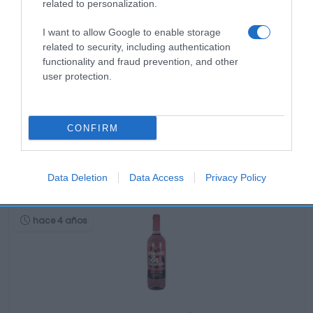
related to personalization.
I want to allow Google to enable storage
related to security, including authentication
functionality and fraud prevention, and other
user protection.
CONFIRM
Productos relacionados
Data Deletion
Data Access
Privacy Policy
Otros productos que podrían interesarte
hace 4 años