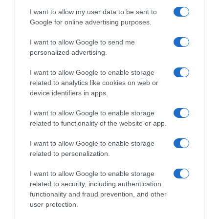
Hero España, S.A.Dirección del operador:
Avda. Murcia, 1 30820 Alcantarilla, MurciaCantidad
I want to allow my user data to be sent to
Google for online advertising purposes.
Neta:
138 g
I want to allow Google to send me
Ingredientes y alérgenos
personalized advertising.
Chocolate negro* 24% (pasta de cacao, azúcar,
manteca de cacao, emulgente (fosfátidos de
I want to allow Google to enable storage
amonio)), copos de cereales integrales 15%
related to analytics like cookies on web or
(avena 8%, cebada 5%, trigo 3%), jarabe de glucosa
device identifiers in apps.
y fructosa, jarabe de glucosa, cereales crujientes
I want to allow Google to enable storage
(harina de trigo 9%, azúcar, harina de maíz 1%,
related to functionality of the website or app.
harina de arroz 1%, extracto de cebada malteada,
sal, jarabe de azúcar caramelizado), azúcar, grasa
I want to allow Google to enable storage
vegetal (coco), cacao con cereales crujientes
related to personalization.
(harina de arroz 2%, harina de trigo 1%, cacao
I want to allow Google to enable storage
desgrasado en polvo*, leche entera en polvo,
related to security, including authentication
azúcar, harina de maíz 0,2%, sal), granos de cacao
functionality and fraud prevention, and other
tostados*, copos de maíz (maíz 2%, sal, extracto
user protection.
de cebada malteada), miel 1%, aroma natural de