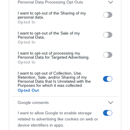
Please note that this website/app uses one or more Google
Personal Data Processing Opt Outs
services and may gather and store information including but
Supermercado
not limited to your visit or usage behaviour. You may click to
I want to opt-out of the Sharing of my
personal data.
EL CORTE INGLÉS
grant or deny consent to Google and its third-party tags to
Opted In
use your data for below specified purposes in below Google
consent section.
I want to opt-out of the Sale of my
Personal Data.
Seguimiento desde
Opted In
04 May 2023
I want to opt-out of processing my
Personal Data for Targeted Advertising.
Opted In
I want to opt-out of Collection, Use,
Descripción del producto
Retention, Sale, and/or Sharing of my
Personal Data that Is Unrelated with the
Purposes for which it was collected.
Opted Out
Información general
Denominación del alimento:
Google consents
Barrita De Cereales Con Chocolate NegroPaís de
I want to allow Google to enable storage
origen:
related to advertising like cookies on web or
EspañaNombre del operador:
device identifiers in apps.