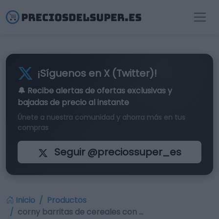
¡Síguenos en X (Twitter)!
🔔 Recibe alertas de
ofertas exclusivas
y
bajadas de precio al instante
Únete a nuestra comunidad y ahorra más en tus
compras
Seguir @preciossuper_es
Inicio
Productos
corny barritas de cereales con …