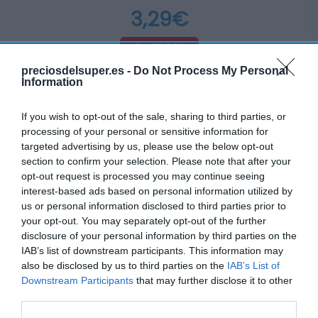
3,29€
+10,03%
preciosdelsuper.es -
Do Not Process My Personal
Information
Ver producto
If you wish to opt-out of the sale, sharing to third parties, or
processing of your personal or sensitive information for
targeted advertising by us, please use the below opt-out
Detalles del producto
section to confirm your selection. Please note that after your
opt-out request is processed you may continue seeing
interest-based ads based on personal information utilized by
us or personal information disclosed to third parties prior to
Categoría
your opt-out. You may separately opt-out of the further
Desayunos Dulces y pan
disclosure of your personal information by third parties on the
IAB’s list of downstream participants. This information may
also be disclosed by us to third parties on the
IAB’s List of
Subcategoría
Downstream Participants
that may further disclose it to other
Cereales y barritas
third parties.