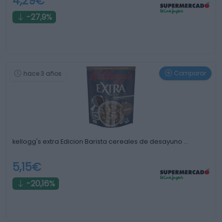
4,29€
-27,9%
Comparar
hace 3 años
kellogg's extra Edicion Barista cereales de desayuno …
5,15€
-20,16%