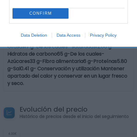
cacao, sal, jarabe de azúcar caramelizado,
emulgente (lecitinas). Puede contener
CONFIRM
cacahuetes y frutos de cáscaraNutrientes 100
gDescripción de la raciónTamaño de referencia
por 100 gCantidad/Unidad(VRN)Valor
Data Deletion
Data Access
Privacy Policy
energético1897 kJ-Valor energético452 kcal-
Grasas17 g-De los cuales- saturadas12.00 g-
Hidratos de carbono65 g-De los cuales-
Azúcares33 g-Fibra alimentaria6 g-Proteínas5.80
g-Sal0.41 g- Conservación y utilización Mantener
apartado del calor y conservar en un lugar fresco
y seco.
Evolución del precio
Histórico de precios desde el inicio del seguimiento