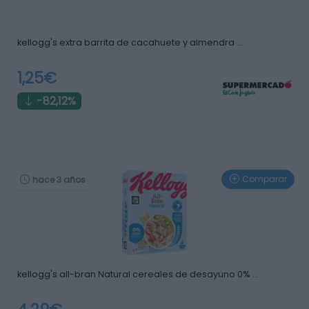
kellogg's extra barrita de cacahuete y almendra …
1,25€
-82,12%
Comparar
hace 3 años
kellogg's all-bran Natural cereales de desayuno 0% …