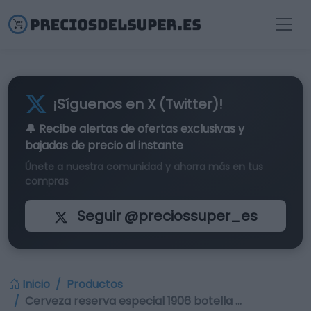
¡Síguenos en X (Twitter)!
🔔 Recibe alertas de
ofertas exclusivas
y
bajadas de precio al instante
Únete a nuestra comunidad y ahorra más en tus
compras
Seguir @preciossuper_es
Inicio
Productos
Cerveza reserva especial 1906 botella …