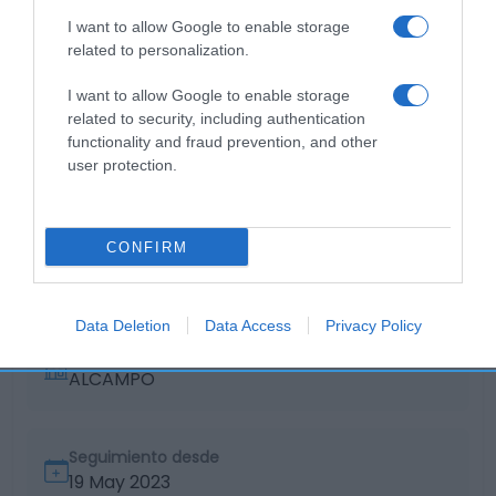
—
I want to allow Google to enable storage
related to personalization.
Ver producto
I want to allow Google to enable storage
related to security, including authentication
functionality and fraud prevention, and other
user protection.
Detalles del producto
CONFIRM
Categoría
Data Deletion
Data Access
Privacy Policy
Supermercado
ALCAMPO
Seguimiento desde
19 May 2023