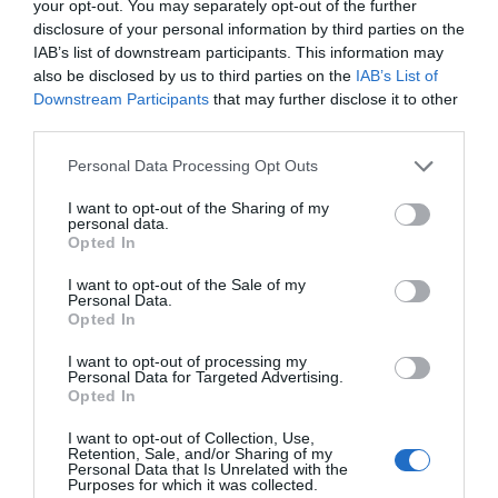
your opt-out. You may separately opt-out of the further
disclosure of your personal information by third parties on the
3,25€
IAB’s list of downstream participants. This information may
also be disclosed by us to third parties on the
IAB’s List of
+1,88%
Downstream Participants
that may further disclose it to other
third parties.
Comprar
Please note that this website/app uses one or more Google
Personal Data Processing Opt Outs
services and may gather and store information including but
not limited to your visit or usage behaviour. You may click to
I want to opt-out of the Sharing of my
personal data.
grant or deny consent to Google and its third-party tags to
Opted In
Detalles del producto
use your data for below specified purposes in below Google
consent section.
I want to opt-out of the Sale of my
Personal Data.
Opted In
Categoría
I want to opt-out of processing my
Bebidas
Personal Data for Targeted Advertising.
Opted In
I want to opt-out of Collection, Use,
Subcategoría
Retention, Sale, and/or Sharing of my
Personal Data that Is Unrelated with the
Aguas y Zumos
Purposes for which it was collected.