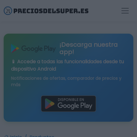
¡Descarga nuestra
app!
📱 Accede a todas las funcionalidades desde tu
dispositivo Android
Notificaciones de ofertas, comparador de precios y
más