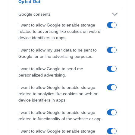
Opted Out
Google consents
Supermercado
CARREFOUR
I want to allow Google to enable storage
related to advertising like cookies on web or
device identifiers in apps.
Seguimiento desde
10 Mar 2024
I want to allow my user data to be sent to
Google for online advertising purposes.
I want to allow Google to send me
personalized advertising.
Descripción del producto
I want to allow Google to enable storage
related to analytics like cookies on web or
device identifiers in apps.
Condiciones y/o fecha de consumo una vez
abierto el envase: Una vez abierto conservar en el
I want to allow Google to enable storage
frigorífico y consumir en 3-4 días. Denominación
related to functionality of the website or app.
legal: Bebida refrescante de multifrutas hecha
parcialmente a partir de concentrado con 11
I want to allow Google to enable storage