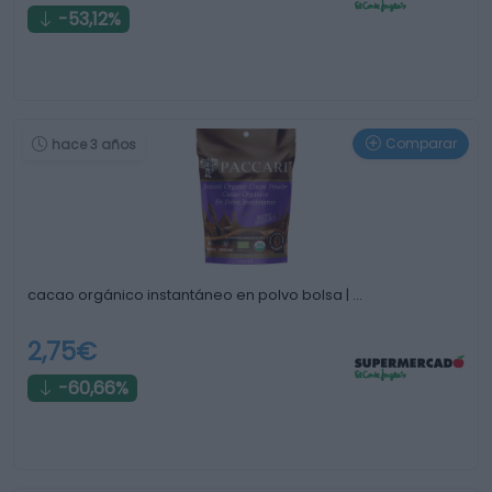
-53,12%
Comparar
hace 3 años
cacao orgánico instantáneo en polvo bolsa | …
2,75€
-60,66%