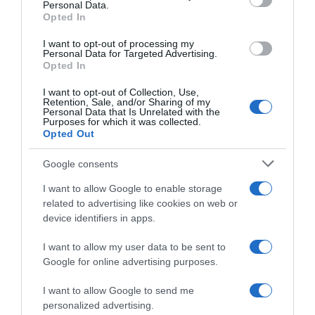
Personal Data.
Azúcar, cacao semidesgrasado 22%, almidón de
Opted In
maiz y vainillinaNutrientes 100 gDescripción de la
I want to opt-out of processing my
raciónTamaño de referencia para
Personal Data for Targeted Advertising.
100gCantidad/Unidad(VRN)Valor energético1611
Opted In
kJ-Valor energético385 kcal-Grasas2.7 g-De los
I want to opt-out of Collection, Use,
cuales- saturadas1 g-Hidratos de carbono78.6 g-
Retention, Sale, and/or Sharing of my
Personal Data that Is Unrelated with the
De los cuales- Azúcares54 g-Proteínas5.8 g-Sal0
Purposes for which it was collected.
g-Fibra alimentaria2.4 g- Conservación y
Opted Out
utilización Conservese en lugar fresco y secoModo
Google consents
de empleo:
A la taza:
I want to allow Google to enable storage
Mezclar dos cucharadas soperas por taza de
related to advertising like cookies on web or
leche o agua y poner a fuego lento hasta hervir
device identifiers in apps.
dos o tres veces. Microondas:
I want to allow my user data to be sent to
disolver dos cucharadas soperas en un vasos de
Google for online advertising purposes.
leche o agua y poner un minuto a máxima
potencia , sacar y remover, repetir el proceso
I want to allow Google to send me
otro minuto. Batido:
personalized advertising.