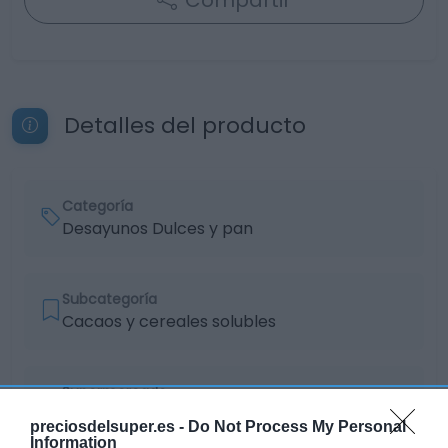
Compartir
Detalles del producto
Categoría
Desayunos Dulces y pan
Subcategoría
Cacaos y cereales solubles
Supermercado
EL CORTE INGLÉS
preciosdelsuper.es -
Do Not Process My Personal
Information