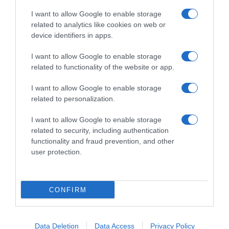
Añada cucharadas soperas a un vaso de leche y
I want to allow Google to enable storage
remueva.
related to analytics like cookies on web or
device identifiers in apps.
Evolución del precio
I want to allow Google to enable storage
related to functionality of the website or app.
Histórico de precios desde el inicio del seguimiento
I want to allow Google to enable storage
related to personalization.
I want to allow Google to enable storage
related to security, including authentication
functionality and fraud prevention, and other
user protection.
CONFIRM
Data Deletion
Data Access
Privacy Policy