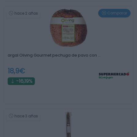
Comparar
hace 2 años
argal Oliving Gourmet pechuga de pavo con …
18,9€
-16,19%
hace 3 años