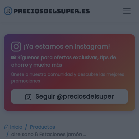
¡Ya estamos en Instagram!
📸 Síguenos para
ofertas exclusivas
, tips de
ahorro y mucho más
Únete a nuestra comunidad y descubre las mejores
promociones
Seguir @preciosdelsuper
Inicio
Productos
aire sano 8 Estaciones jamón …