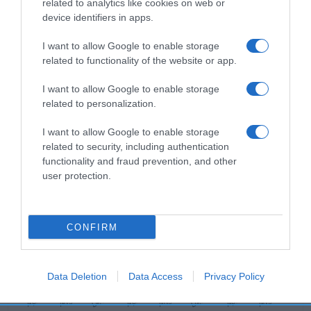
related to analytics like cookies on web or
Evolución del precio
device identifiers in apps.
Histórico de precios desde el inicio del seguimiento
I want to allow Google to enable storage
related to functionality of the website or app.
I want to allow Google to enable storage
related to personalization.
I want to allow Google to enable storage
related to security, including authentication
functionality and fraud prevention, and other
user protection.
CONFIRM
Data Deletion
Data Access
Privacy Policy