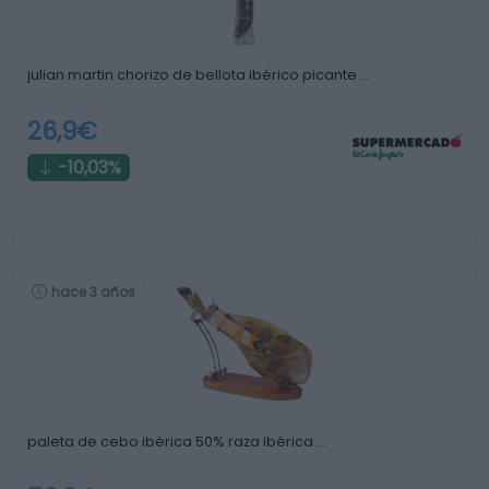
julian martin chorizo de bellota ibérico picante …
26,9€
-10,03%
hace 3 años
paleta de cebo ibérica 50% raza ibérica …