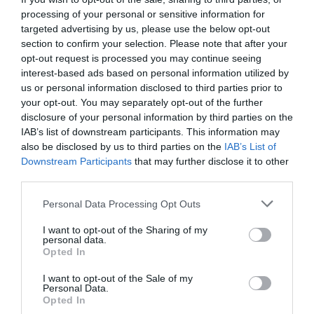
20 Nov 2023
processing of your personal or sensitive information for
targeted advertising by us, please use the below opt-out
section to confirm your selection. Please note that after your
opt-out request is processed you may continue seeing
interest-based ads based on personal information utilized by
Descripción del producto
us or personal information disclosed to third parties prior to
your opt-out. You may separately opt-out of the further
disclosure of your personal information by third parties on the
Información generalDenominación del alimento:
IAB’s list of downstream participants. This information may
also be disclosed by us to third parties on the
IAB’s List of
Centro de jamón merma 0Nombre del operador:
Downstream Participants
that may further disclose it to other
Jamones Airesano, S.L.Dirección del operador:
third parties.
Ctra. Camarena, km 1,4 - 44450 La Puebla de
Valverde (Teruel)Lugar de procedencia del
Please note that this website/app uses one or more Google
Personal Data Processing Opt Outs
services and may gather and store information including but
alimento: D.O.P. TeruelCantidad Neta: 4.8
not limited to your visit or usage behaviour. You may click to
I want to opt-out of the Sharing of my
KilogramosOtras menciones obligatorias en la
personal data.
grant or deny consent to Google and its third-party tags to
etiqueta: Envasado al vacío. Ingredientes y
Opted In
use your data for below specified purposes in below Google
alérgenos Jamón de cerdo, sal, azúcar,
consent section.
I want to opt-out of the Sale of my
conservadores E-252, antioxidante E-
Personal Data.
301.Nutrientes 100 gCantidad/Unidad(VRN)Valor
Opted In