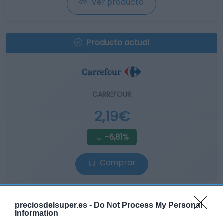
Ver producto
Producto actual
CARREFOUR
2,19€
-6,81%
Comprar
preciosdelsuper.es -
Do Not Process My Personal
Information