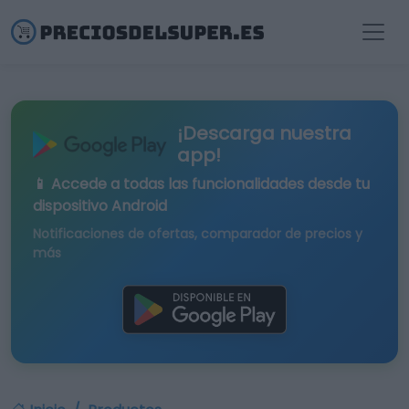
¡Descarga nuestra
app!
📱 Accede a todas las funcionalidades desde tu
dispositivo Android
Notificaciones de ofertas, comparador de precios y
más