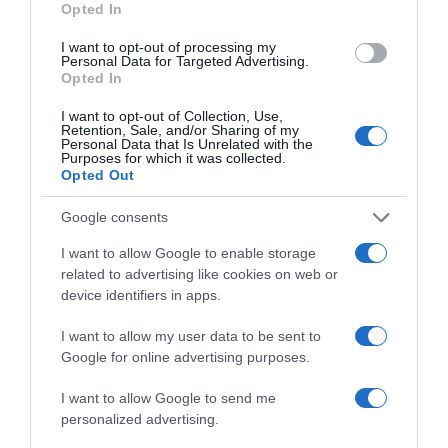
Opted In
I want to opt-out of processing my
Detalles del producto
Personal Data for Targeted Advertising.
Opted In
I want to opt-out of Collection, Use,
Retention, Sale, and/or Sharing of my
Categoría
Personal Data that Is Unrelated with the
La Despensa
Purposes for which it was collected.
Opted Out
Google consents
Subcategoría
Aperitivos
I want to allow Google to enable storage
related to advertising like cookies on web or
device identifiers in apps.
Supermercado
I want to allow my user data to be sent to
CARREFOUR
Google for online advertising purposes.
I want to allow Google to send me
Seguimiento desde
personalized advertising.
22 Ene 2023