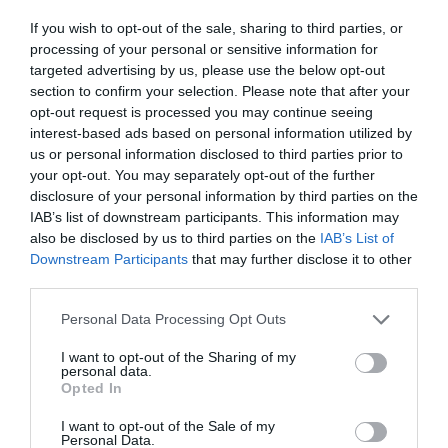
EL CORTE INGLÉS
If you wish to opt-out of the sale, sharing to third parties, or
processing of your personal or sensitive information for
2,21€
targeted advertising by us, please use the below opt-out
section to confirm your selection. Please note that after your
+7,8%
opt-out request is processed you may continue seeing
interest-based ads based on personal information utilized by
us or personal information disclosed to third parties prior to
Ver producto
your opt-out. You may separately opt-out of the further
disclosure of your personal information by third parties on the
IAB’s list of downstream participants. This information may
also be disclosed by us to third parties on the
IAB’s List of
Downstream Participants
that may further disclose it to other
third parties.
EL CORTE INGLÉS
Please note that this website/app uses one or more Google
Personal Data Processing Opt Outs
services and may gather and store information including but
—
not limited to your visit or usage behaviour. You may click to
I want to opt-out of the Sharing of my
personal data.
grant or deny consent to Google and its third-party tags to
Opted In
Ver producto
use your data for below specified purposes in below Google
consent section.
I want to opt-out of the Sale of my
Personal Data.