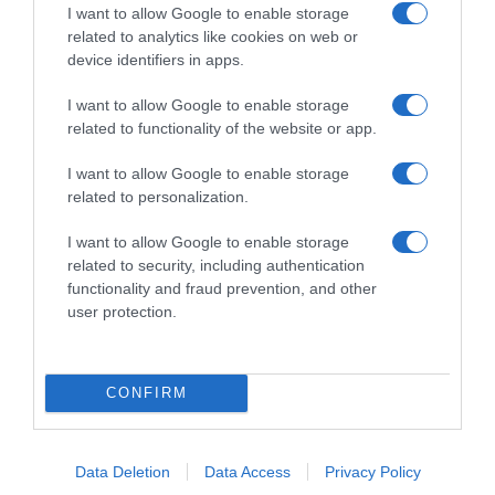
I want to allow Google to enable storage
related to analytics like cookies on web or
device identifiers in apps.
Descripción del producto
I want to allow Google to enable storage
related to functionality of the website or app.
I want to allow Google to enable storage
Calibre: 3 x 120g Condiciones y/o fecha de
related to personalization.
consumo una vez abierto el envase: Conservar en
lugar fresco y seco. Evitar la exposición
I want to allow Google to enable storage
prolongada a la luz solar. Una vez abierto
related to security, including authentication
conservar en frío y consumir antes de 5 días.
functionality and fraud prevention, and other
Denominación legal: Aceitunas verdes manzanilla
user protection.
fina sin hueso Dirección del operador de la
empresa alimentaria: Ctra. Huelva-Sevilla km 22,5
- 41830 Huevar del Aljarafe (Sevilla) Lugar de
CONFIRM
procedencia del alimento: Producto de España.
País de origen: España Razón social
fabricante/envasador: Jolca S.A. Contenido neto:
Data Deletion
Data Access
Privacy Policy